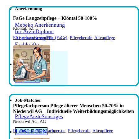
Anerkennung
FaGe Langzeitpflege – Aesch BL 50-80% –
Weiterbildungsmöglichkeiten
FaGe Langzeitpflege – Klöntal 50-100%
Mebeko Anerkennung
Klöntal, SZ
für Ärzte
Diplom-
Anerkennung für
Fachperson Gesundheit (FaGe)
,
Pflegeberufe
,
Altenpflege
FaGe Geriatrische Pflege 100% in Luzern –
Fachkräfte
Umfangreiche interne und externe
Weiterbildungen
Jobs
Job suchen
Fachperson Gesundheit (FaGe) Pflege älterer
Menschen in Zürich 50-100%
Job-Matcher
Pflegefachperson Pflege älterer Menschen 50-70% in
Niederwil AG – Individuelle Weiterbildungsmöglichkeiten
Pflegefachperson Geriatrische Pflege – Hinwil
Pflege
Ärzte
Sonstiges
50-100% – Beteiligung an Weiterbildungen
Niederwil AG, AG
LOSLEGEN
Diplomierte Pflegefachperson
,
Pflegeberufe
,
Altenpflege