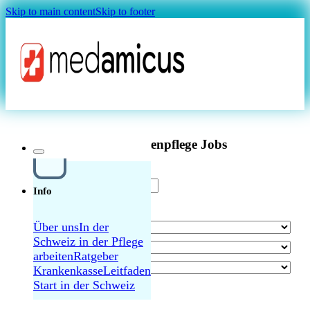
Skip to main content
Skip to footer
Magazin
FaGe Langzeitpflege – Klöntal 50-100%
Aktuelle Altenpflege Jobs
Pflegefachperson Pflege älterer Menschen 50-
Info
70% in Niederwil AG – Individuelle
Weiterbildungsmöglichkeiten
Über uns
In der
Schweiz in der Pflege
MAGAZIN
arbeiten
Ratgeber
Diplomierte Pflegefachperson Pflege älterer
Krankenkasse
Leitfaden
Menschen 50-100% in Köniz
Start in der Schweiz
alle Jobs durchsuchen