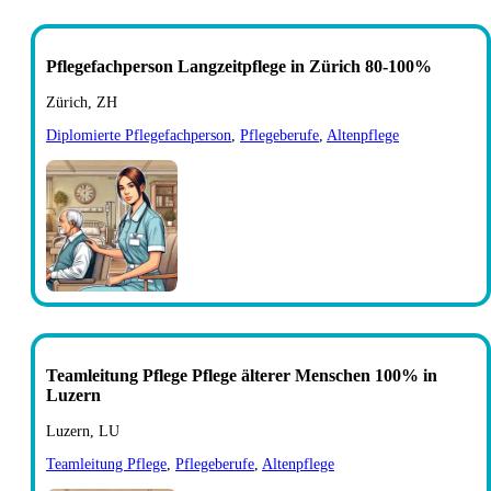
Pflegefachperson Langzeitpflege in Zürich 80-100%
Zürich, ZH
Diplomierte Pflegefachperson
,
Pflegeberufe
,
Altenpflege
Teamleitung Pflege Pflege älterer Menschen 100% in
Luzern
Luzern, LU
Teamleitung Pflege
,
Pflegeberufe
,
Altenpflege