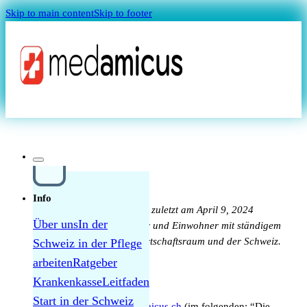
Skip to main content
Skip to footer
Magazin
Cookie Richtlinie
Info
Diese Cookie-Richtlinie wurde zuletzt am April 9, 2024
Über uns
In der
aktualisiert und gilt für Bürger und Einwohner mit ständigem
Wohnsitz im Europäischen Wirtschaftsraum und der Schweiz.
Schweiz in der Pflege
Quellensteuer Lohnrechner
arbeiten
Ratgeber
1. Einführung
Krankenkasse
Leitfaden
MAGAZIN
Start in der Schweiz
Unsere Website,
https://medamicus.ch
(im folgenden: “Die