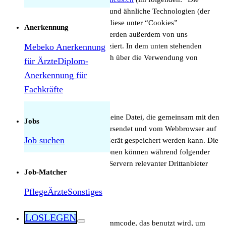
Website”) verwendet Cookies und ähnliche Technologien (der
Einfachheit halber werden all diese unter “Cookies”
Anerkennung
zusammengefasst). Cookies werden außerdem von uns
Mebeko Anerkennung
beauftragten Drittparteien platziert. In dem unten stehenden
Dokument informieren wir dich über die Verwendung von
für Ärzte
Diplom-
Cookies auf unserer Website.
Anerkennung für
Fachkräfte
Herausforderungen als Pflegekraft in der
2. Was sind Cookies?
Schweiz: Was tatsächlich manchmal schwierig
ist — und was nicht
Ein Cookie ist eine einfache kleine Datei, die gemeinsam mit den
Jobs
Seiten einer Internetadresse versendet und vom Webbrowser auf
Job suchen
dem PC oder einem anderen Gerät gespeichert werden kann. Die
darin gespeicherten Informationen können während folgender
Besuche zu unseren oder den Servern relevanter Drittanbieter
Job-Matcher
gesendet werden.
Pflege
Ärzte
Sonstiges
3. Was sind Skripte?
LOSLEGEN
Ein Script ist ein Stück Programmcode, das benutzt wird, um