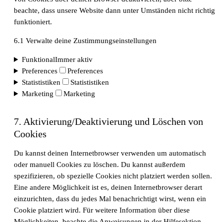
beachte, dass unsere Website dann unter Umständen nicht richtig
funktioniert.
6.1 Verwalte deine Zustimmungseinstellungen
Funktional
Immer aktiv
Preferences
Preferences
Fachkräftemangel in Gesundheitsberufen 2026
Statististiken
Statististiken
in der Schweiz: Herausforderungen und
Marketing
Marketing
Chancen
7. Aktivierung/Deaktivierung und Löschen von
Cookies
Du kannst deinen Internetbrowser verwenden um automatisch
oder manuell Cookies zu löschen. Du kannst außerdem
spezifizieren, ob spezielle Cookies nicht platziert werden sollen.
Eine andere Möglichkeit ist es, deinen Internetbrowser derart
einzurichten, dass du jedes Mal benachrichtigt wirst, wenn ein
Cookie platziert wird. Für weitere Information über diese
Möglichkeiten, beachte die Anweisungen in der Hilfesektion