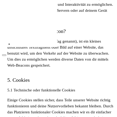
unserer Website Funktionalität und Interaktivität zu ermöglichen.
Dieser Code wird auf unseren Servern oder auf deinem Gerät
Als Pflegekraft in die Schweiz: Leben, Kultur
ausgeführt.
und Alltag (2026)
4. Was ist ein Web Beacon?
Ein Web-Beacon (auch Pixel-Tag genannt), ist ein kleines
unsichtbares Textfragment oder Bild auf einer Website, das
benutzt wird, um den Verkehr auf der Website zu überwachen.
Um dies zu ermöglichen werden diverse Daten von dir mittels
Web-Beacons gespeichert.
5. Cookies
Arbeitsbedingungen in der Pflege in der
5.1 Technische oder funktionelle Cookies
Schweiz
Einige Cookies stellen sicher, dass Teile unserer Website richtig
funktionieren und deine Nutzervorlieben bekannt bleiben. Durch
das Platzieren funktionaler Cookies machen wir es dir einfacher