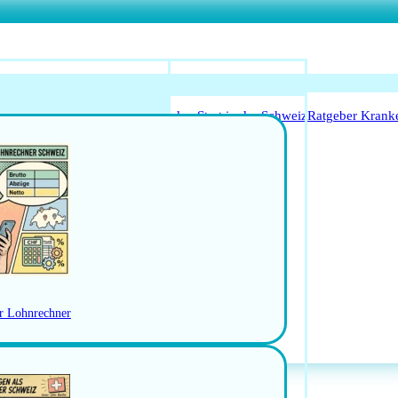
o Anerkennung für Ärzte
Leitfaden Start in der Schweiz
Ratgeber Krank
Arbeitsbedingungen
schweiz
Jobs in der Ostschweiz
RBEN
er Lohnrechner