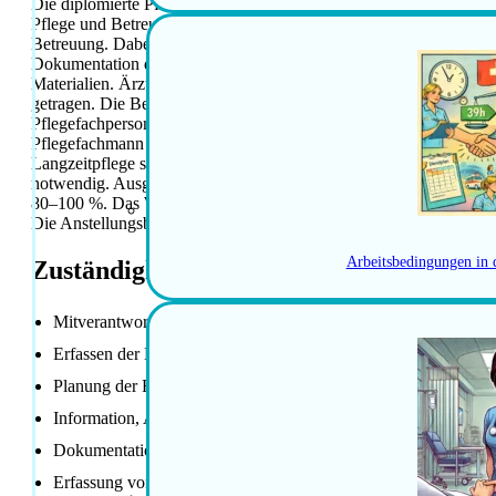
Die diplomierte Pflegefachperson Langzeitpflege in Zürich überni
Pflege und Betreuung. Sie erfasst die Bedürfnisse der Bewohneri
Betreuung. Dabei informiert, instruiert und unterstützt sie Bew
Dokumentation der Pflege- und Betreuungsleistungen gehört eben
Materialien. Ärztliche Verordnungen werden ausgeführt und die Ve
getragen. Die Begleitung, Motivation und Unterstützung der Lern
Pflegefachperson Langzeitpflege ab. Für diese Tätigkeit ist eine 
Pflegefachmann HF erforderlich. Berufserfahrung in der Langzeit
Langzeitpflege sind wünschenswert. Hohe Professionalität im Pf
notwendig. Ausgeprägtes Dienstleistungsdenken sowie eine fröhli
80–100 %. Das Wirkungsfeld ist interessant und dynamisch. Die Zu
Die Anstellungsbedingungen sind zeitgemäss. Der Arbeitsplatz ist z
Arbeitsbedingungen in 
Zuständigkeiten / Hauptaufgaben
Mitverantwortung für bedarfs- und situationsgerechte Pflege u
Erfassen der Bedürfnisse der Bewohnerinnen und Bewohner
Planung der Ressourcen für Pflege und Betreuung
Information, Anleitung und Unterstützung der Bewohnerinne
Dokumentation der Pflege- und Betreuungsleistungen
Erfassung von Leistungen und Materialien