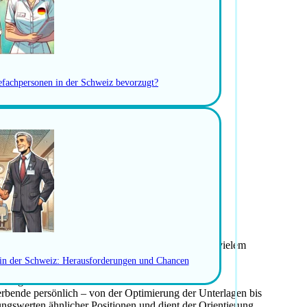
gefachpersonen in der Schweiz bevorzugt?
Entscheidungsträgern im Gesundheitswesen
gend auftreten, authentisch bleiben
schreiben und Bewerbungsunterlagen
r Anmeldung vor Ort
-Gebühren
ern, Versicherungen, Bankkonto, Zoll, Schulen und vielem
 in der Schweiz: Herausforderungen und Chancen
ellungen.
ewerbende persönlich – von der Optimierung der Unterlagen bis
ungswerten ähnlicher Positionen und dient der Orientierung.