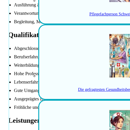
Ausführung ärztlicher Verordnungen
Verantwortung für richtiges Handeln in Notfallsituationen
Pflegefachperson Schwe
Begleitung, Motivation und Unterstützung der Lernenden
Qualifikationen / Anforderungen
Abgeschlossene Berufsausbildung als Pflegefachfrau / Pflege
Berufserfahrung in der Langzeitpflege
Weiterbildungen im Fachbereich Langzeitpflege
Hohe Professionalität im Pflegealltag
Lebenserfahrung
Die gefragtesten Gesundheitsbe
Gute Umgangsformen
Ausgeprägtes Dienstleistungsdenken
Fröhliche und natürliche Art
Leistungen der Anstellung