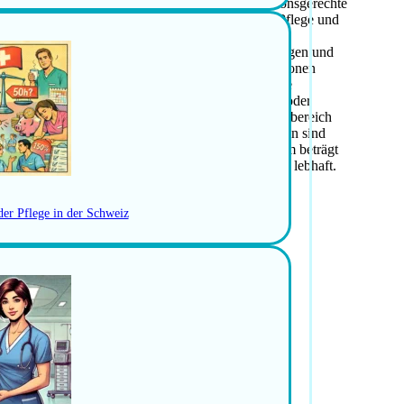
mmt die Mitverantwortung für bedarfs- und situationsgerechte
nnen und Bewohner und plant die Ressourcen für Pflege und
ohnerinnen und Bewohner sowie Bezugspersonen. Die
so zu den Aufgaben wie die Erfassung von Leistungen und
rantwortung für richtiges Handeln in Notfallsituationen
enden rundet das Aufgabenspektrum der diplomierte
abgeschlossene Berufsausbildung als Pflegefachfrau oder
pflege wird vorausgesetzt. Weiterbildungen im Fachbereich
legealltag, Lebenserfahrung und gute Umgangsformen sind
che und natürliche Art werden erwartet. Das Pensum beträgt
sammenarbeit in einem interdisziplinären Team ist lebhaft.
entral gelegen und attraktiv.
der Pflege in der Schweiz
nd Betreuung
n und Bewohner und Bezugspersonen