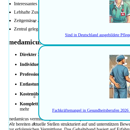
Interessantes und dynamisches Wirkungsfeld
Lebhafte Zusammenarbeit in einem interdisziplinären Team
Zeitgemässe Anstellungsbedingungen
Zentral gelegener, attraktiver Arbeitsplatz
Sind in Deutschland ausgebildete Pfle
medamicus Vorteile
Direkter Zugang
zu einem weitreichenden Netzwerk und 
Individuelles Coaching
für Bewerbungsgespräche – überzeu
Professionelle Unterstützung
bei Lebenslauf, Motivations
Entlastung beim Umzug
– von der Wohnungssuche bis zu
Kostenübernahme
für
MEBEKO-Anerkennung
oder
SRK
Komplett kostenloser Relocation-Service
: Hilfe bei Steu
mehr
Fachkräftemangel in Gesundheitsberufen 2026
medamicus vermittelt qualifizierte Fachpersonen direkt in Festanst
Wir bereiten aktuelle Stellen strukturiert auf und unterstützen B
zur erfolgreichen Vermittlung. Das Gehaltsband basiert auf Erfahr