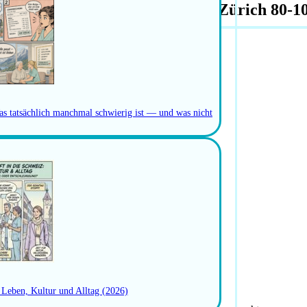
egefachperson Langzeitpflege – Zürich 80-
as tatsächlich manchmal schwierig ist — und was nicht
: Leben, Kultur und Alltag (2026)