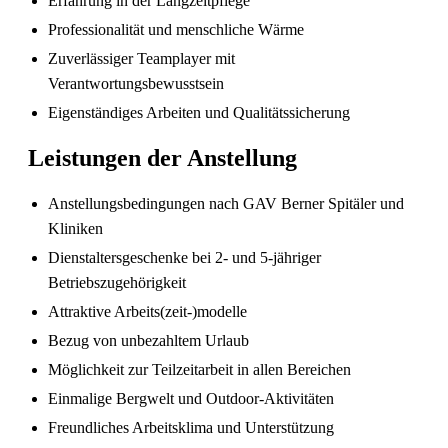
Erfahrung in der Langzeitpflege
Professionalität und menschliche Wärme
Zuverlässiger Teamplayer mit
Verantwortungsbewusstsein
Eigenständiges Arbeiten und Qualitätssicherung
Pflegefachperson Schweiz: Anerkennung &
Gehalt
Leistungen der Anstellung
Anstellungsbedingungen nach GAV Berner Spitäler und
Kliniken
Dienstaltersgeschenke bei 2- und 5-jähriger
Betriebszugehörigkeit
Attraktive Arbeits(zeit-)modelle
Bezug von unbezahltem Urlaub
Möglichkeit zur Teilzeitarbeit in allen Bereichen
Die gefragtesten Gesundheitsberufe in der
Einmalige Bergwelt und Outdoor-Aktivitäten
Schweiz im Jahr 2026
Freundliches Arbeitsklima und Unterstützung