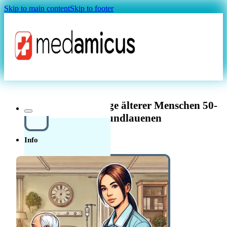
Skip to main content
Skip to footer
Magazin
Pflegefachperson Pflege älterer Menschen 50-
80% in Sundlauenen
Info
Über uns
In der
Schweiz in der Pflege
Quellensteuer Lohnrechner
MAGAZIN
arbeiten
Ratgeber
Krankenkasse
Leitfaden
Start in der Schweiz