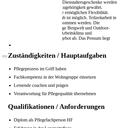
Berner Spitäler und Kliniken. Dienstaltersgeschenke werden
Als Pflegekraft in die Schweiz: Leben, Kultur
bei 2- und 5-jähriger Betriebszugehörigkeit gewährt.
und Alltag (2026)
Attraktive Arbeit(zeit-)Modelle ermöglichen Flexibilität.
Bezug von unbezahltem Urlaub ist möglich. Teilzeitarbeit in
allen Bereichen kann wahrgenommen werden. Die
Umgebung bietet eine einmalige Bergwelt und Outdoor-
Aktivitäten. Ein freundliches Arbeitsklima und
Unterstützung runden das Angebot ab. Das Pensum liegt
zwischen 40 und 80 Prozent.
Zuständigkeiten / Hauptaufgaben
Pflegeprozess im Griff haben
Fachkompetenz in der Wohngruppe einsetzen
Arbeitsbedingungen in der Pflege in der
Lernende coachen und prägen
Schweiz
Verantwortung für Pflegequalität übernehmen
Qualifikationen / Anforderungen
Diplom als Pflegefachperson HF