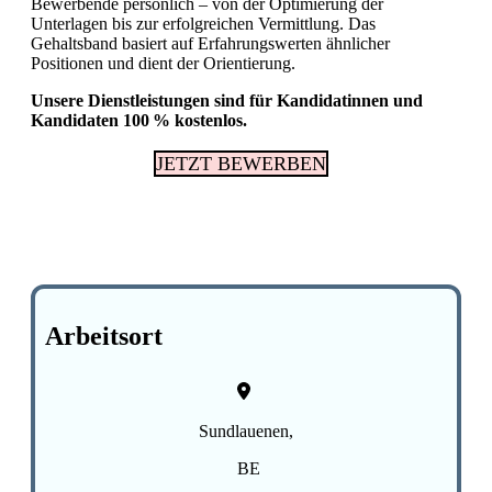
Bewerbende persönlich – von der Optimierung der
Unterlagen bis zur erfolgreichen Vermittlung. Das
Gehaltsband basiert auf Erfahrungswerten ähnlicher
Fachkräftemangel in Gesundheitsberufen 2026
Positionen und dient der Orientierung.
in der Schweiz: Herausforderungen und
Chancen
Unsere Dienstleistungen sind für Kandidatinnen und
Kandidaten 100 % kostenlos.
JETZT BEWERBEN
Arbeitsort
Sundlauenen,
BE