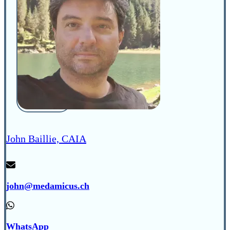
John Baillie, CAIA
john@medamicus.ch
WhatsApp