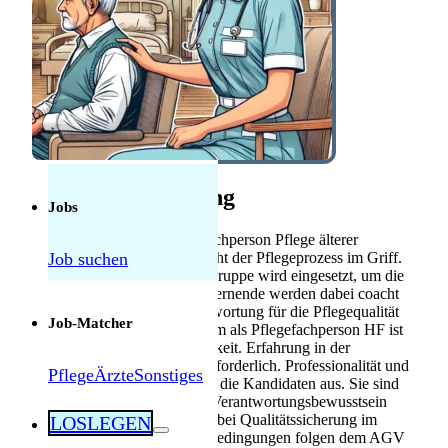
Anerkennung
Mebeko Anerkennung
für Ärzte
Diplom-
Anerkennung für
Fachkräfte
Herausforderungen als Pflegekraft in der
Schweiz: Was tatsächlich manchmal schwierig
Stellenbeschreibung
ist — und was nicht
Jobs
Im Pflegealltag einer Pflegefachperson Pflege älterer
Job suchen
Menschen in Sundlauenen steht der Pflegeprozess im Griff.
Fachkompetenz in der Wohngruppe wird eingesetzt, um die
Versorgung sicherzustellen. Lernende werden dabei coacht
und geprägt, während Verantwortung für die Pflegequalität
Job-Matcher
übernommen wird. Ein Diplom als Pflegefachperson HF ist
Voraussetzung für diese Tätigkeit. Erfahrung in der
Langzeitpflege ist ebenfalls erforderlich. Professionalität und
Pflege
Ärzte
Sonstiges
menschliche Wärme zeichnen die Kandidaten aus. Sie sind
zuverlässige Teamplayer mit Verantwortungsbewusstsein
und arbeiten eigenständig, wobei Qualitätssicherung im
LOSLEGEN
Fokus steht. Die Anstellungsbedingungen folgen dem AGV