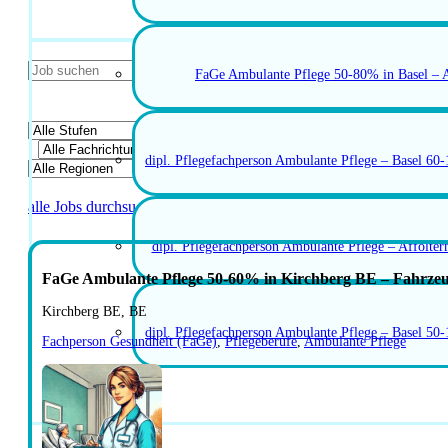
FaGe Ambulante Pflege 50-80% in Basel – A
dipl. Pflegefachperson Ambulante Pflege – Basel 60
alle Jobs durchsuchen
dipl. Pflegefachperson Ambulante Pflege – Affolte
FaGe Ambulante Pflege 50-60% in Kirchberg BE – Fahrzeugf
Kirchberg BE, BE
dipl. Pflegefachperson Ambulante Pflege – Basel 50
Fachperson Gesundheit (FaGe)
,
Pflegeberufe
,
Ambulante Pflege