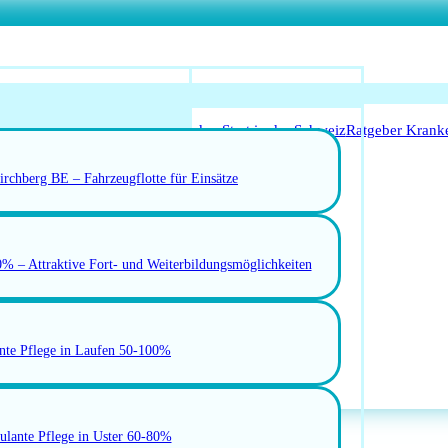
o Anerkennung für Ärzte
Leitfaden Start in der Schweiz
Ratgeber Krank
Arbeitsbedingungen
rchberg BE – Fahrzeugflotte für Einsätze
schweiz
Jobs in der Ostschweiz
RBEN
0% – Attraktive Fort- und Weiterbildungsmöglichkeiten
nte Pflege in Laufen 50-100%
ulante Pflege in Uster 60-80%