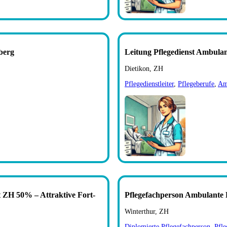
berg
Leitung Pflegedienst Ambulan
Dietikon, ZH
Pflegedienstleiter
,
Pflegeberufe
,
Am
t ZH 50% – Attraktive Fort-
Pflegefachperson Ambulante 
Winterthur, ZH
Diplomierte Pflegefachperson
,
Pfle