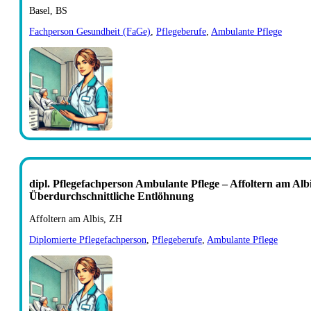
Basel, BS
Fachperson Gesundheit (FaGe)
,
Pflegeberufe
,
Ambulante Pflege
dipl. Pflegefachperson Ambulante Pflege – Affoltern am Al
Überdurchschnittliche Entlöhnung
Affoltern am Albis, ZH
Diplomierte Pflegefachperson
,
Pflegeberufe
,
Ambulante Pflege