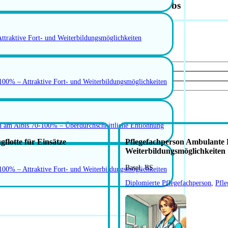
Aktuelle Ambulante Pflege Jobs
ttraktive Fort- und Weiterbildungsmöglichkeiten
-100% – Attraktive Fort- und Weiterbildungsmöglichkeiten
rn am Albis 70-100% – Überdurchschnittliche Entlöhnung
lotte für Einsätze
Pflegefachperson Ambulante P
Weiterbildungsmöglichkeiten
Basel, BS
-100% – Attraktive Fort- und Weiterbildungsmöglichkeiten
Diplomierte Pflegefachperson
,
Pfle