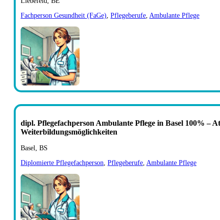
Liebefeld, BE
Fachperson Gesundheit (FaGe)
,
Pflegeberufe
,
Ambulante Pflege
dipl. Pflegefachperson Ambulante Pflege in Basel 100% – At
Weiterbildungsmöglichkeiten
Basel, BS
Diplomierte Pflegefachperson
,
Pflegeberufe
,
Ambulante Pflege