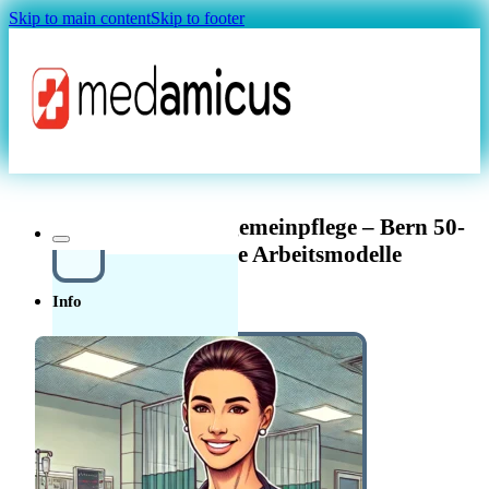
Skip to main content
Skip to footer
Magazin
Pflegefachperson Allgemeinpflege – Bern 50-
100% – Flexible Arbeitsmodelle
Info
Über uns
In der
Schweiz in der Pflege
Quellensteuer Lohnrechner
MAGAZIN
arbeiten
Ratgeber
Krankenkasse
Leitfaden
Start in der Schweiz