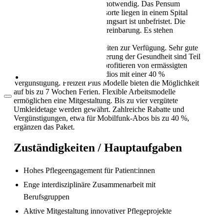
motivierten Persönlichkeit ist notwendig. Das Pensum
Als Pflegekraft in die Schweiz: Leben, Kultur
beträgt 20–100 %. Die Arbeitsorte liegen in einem Spital
und Alltag (2026)
oder einer Klinik. Die Anstellungsart ist unbefristet. Die
Besetzung erfolgt per nach Vereinbarung. Es stehen
persönliche und berufliche
Weiterentwicklungsmöglichkeiten zur Verfügung. Sehr gute
Sozialleistungen und die Förderung der Gesundheit sind Teil
des Angebots. Mitarbeitende profitieren von ermässigten
Mitgliedschaften in Fitnessstudios mit einer 40 %
Vergünstigung. Freizeit Plus Modelle bieten die Möglichkeit
auf bis zu 7 Wochen Ferien. Flexible Arbeitsmodelle
ermöglichen eine Mitgestaltung. Bis zu vier vergütete
Umkleidetage werden gewährt. Zahlreiche Rabatte und
Vergünstigungen, etwa für Mobilfunk-Abos bis zu 40 %,
ergänzen das Paket.
Arbeitsbedingungen in der Pflege in der
Zuständigkeiten / Hauptaufgaben
Schweiz
Hohes Pflegeengagement für Patient:innen
Enge interdisziplinäre Zusammenarbeit mit
Berufsgruppen
Aktive Mitgestaltung innovativer Pflegeprojekte