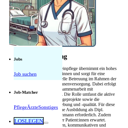
Anerkennung
Mebeko Anerkennung
für Ärzte
Diplom-
Anerkennung für
Fachkräfte
Herausforderungen als Pflegekraft in der
Schweiz: Was tatsächlich manchmal schwierig
Stellenbeschreibung
ist — und was nicht
Jobs
Die Pflegefachperson Allgemeinpflege übernimmt ein hohes
Job suchen
Pflegeengagement für Patient:innen und sorgt für eine
einfühlsame sowie professionelle Betreuung im Rahmen der
bedürfnisorientierten Patient:innenversorgung. Dabei erfolgt
eine enge interdisziplinäre Zusammenarbeit mit
Job-Matcher
verschiedenen Berufsgruppen. Die Rolle umfasst die aktive
Mitgestaltung innovativer Pflegeprojekte sowie die
Verbesserung der Arbeitsumgebung und -qualität. Für diese
Pflege
Ärzte
Sonstiges
Position ist eine abgeschlossene Ausbildung als Dipl.
Pflegefachfrau oder Pflegefachmann erforderlich. Zudem
wird Herzblut für das Wohl der Patient:innen erwartet.
LOSLEGEN
Teamfähigkeit mit einer offenen, kommunikativen und