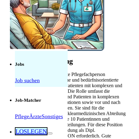
Anerkennung
Mebeko Anerkennung
für Ärzte
Diplom-
Anerkennung für
Fachkräfte
Herausforderungen als Pflegekraft in der
Schweiz: Was tatsächlich manchmal schwierig
Stellenbeschreibung
ist — und was nicht
Jobs
Sie übernehmen als diplomierte Pflegefachperson
Job suchen
Palliativpflege die ganzheitliche und bedürfnisorientierte
Pflege von Patientinnen und Patienten mit komplexen und
palliativen Krankheitsbildern. Die Rolle umfasst die
Betreuung von Patientinnen und Patienten in komplexen
Job-Matcher
und instabilen palliativen Situationen sowie vor und nach
nuklearmedizinischen Therapien. Sie sind für die
pflegerische Betreuung der nuklearmedizinischen Abteilung
Pflege
Ärzte
Sonstiges
zuständig und verfügen über je 10 Patientinnen und
Patienten Betten in beiden Abteilungen. Für diese Position
ist eine abgeschlossene Ausbildung als Dipl.
LOSLEGEN
Pflegefachperson HF oder BSON erforderlich. Gute