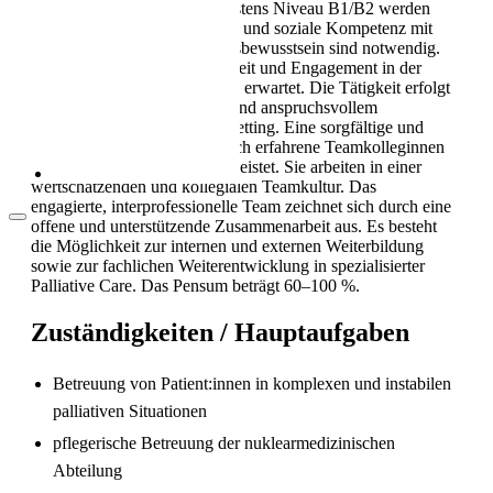
Deutschkenntnisse auf mindestens Niveau B1/B2 werden
Als Pflegekraft in die Schweiz: Leben, Kultur
vorausgesetzt. Hohe fachliche und soziale Kompetenz mit
und Alltag (2026)
ausgeprägtem Verantwortungsbewusstsein sind notwendig.
Teamfähigkeit, Selbstständigkeit und Engagement in der
täglichen Pflegepraxis werden erwartet. Die Tätigkeit erfolgt
in einem hochspezialisierten und anspruchsvollem
Fachgebiet im universitären Setting. Eine sorgfältige und
strukturierte Einarbeitung durch erfahrene Teamkolleginnen
und Teamkollegen ist gewährleistet. Sie arbeiten in einer
wertschätzenden und kollegialen Teamkultur. Das
engagierte, interprofessionelle Team zeichnet sich durch eine
offene und unterstützende Zusammenarbeit aus. Es besteht
die Möglichkeit zur internen und externen Weiterbildung
sowie zur fachlichen Weiterentwicklung in spezialisierter
Palliative Care. Das Pensum beträgt 60–100 %.
Arbeitsbedingungen in der Pflege in der
Zuständigkeiten / Hauptaufgaben
Schweiz
Betreuung von Patient:innen in komplexen und instabilen
palliativen Situationen
pflegerische Betreuung der nuklearmedizinischen
Abteilung