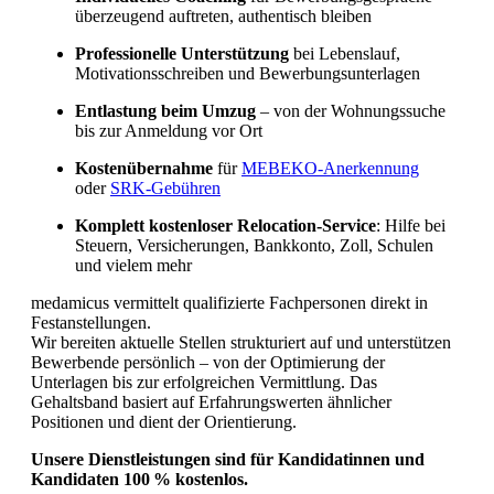
überzeugend auftreten, authentisch bleiben
Fachkräftemangel in Gesundheitsberufen 2026
Professionelle Unterstützung
bei Lebenslauf,
in der Schweiz: Herausforderungen und
Motivationsschreiben und Bewerbungsunterlagen
Chancen
Entlastung beim Umzug
– von der Wohnungssuche
bis zur Anmeldung vor Ort
Kostenübernahme
für
MEBEKO-Anerkennung
oder
SRK-Gebühren
Komplett kostenloser Relocation-Service
: Hilfe bei
Steuern, Versicherungen, Bankkonto, Zoll, Schulen
und vielem mehr
medamicus vermittelt qualifizierte Fachpersonen direkt in
Festanstellungen.
Wir bereiten aktuelle Stellen strukturiert auf und unterstützen
Bewerbende persönlich – von der Optimierung der
Unterlagen bis zur erfolgreichen Vermittlung. Das
Gehaltsband basiert auf Erfahrungswerten ähnlicher
Positionen und dient der Orientierung.
Unsere Dienstleistungen sind für Kandidatinnen und
Kandidaten 100 % kostenlos.