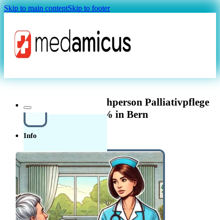
Skip to main content
Skip to footer
Magazin
Diplomierte Pflegefachperson Palliativpflege
60-100% in Bern
Info
Über uns
In der
Schweiz in der Pflege
Quellensteuer Lohnrechner
MAGAZIN
arbeiten
Ratgeber
Krankenkasse
Leitfaden
Start in der Schweiz