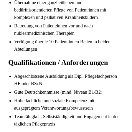
Übernahme einer ganzheitlichen und
bedürfnisorientierten Pflege von Patient:innen mit
komplexen und palliativen Krankheitsbildern
Betreuung von Patient:innen vor und nach
nuklearmedizinischen Therapien
Pflegefachperson Schweiz: Anerkennung &
Gehalt
Verfügung über je 10 Patient:innen Betten in beiden
Abteilungen
Qualifikationen / Anforderungen
Abgeschlossene Ausbildung als Dipl. Pflegefachperson
HF oder BScN
Gute Deutschkenntnisse (mind. Niveau B1/B2)
Hohe fachliche und soziale Kompetenz mit
ausgeprägtem Verantwortungsbewusstsein
Die gefragtesten Gesundheitsberufe in der
Teamfähigkeit, Selbstständigkeit und Engagement in der
Schweiz im Jahr 2026
täglichen Pflegepraxis