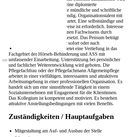
Als Pflegekraft in die Schweiz: Leben, Kultur
sichergestellt. Gefordert wird eine diplomierte
und Alltag (2026)
Pflegefachperson HF/FH. Gute mündliche und schriftliche
Deutschkenntnisse sind notwendig. Organisationstalent mit
exakter Arbeitsweise wird erwartet. Eine selbstständige und
eigenverantwortliche Arbeitsweise ist erforderlich. Interesse
an der Aktualisierung des eigenen Fachwissens durch
Weiterbildungen wird vorausgesetzt. Das Pensum beträgt
40–60 %. Der Start erfolgt per sofort oder nach
Vereinbarung. Die Tätigkeit bietet eine Vertiefung in das
Fachgebiet der Hörseh-Behinderung und ASS mit
umfassender Einarbeitung. Unterstützung bei persönlicher
und fachlicher Weiterentwicklung wird geboten. Die
Pflegefachfrau oder der Pflegefachmann Allgemeinpflege
arbeitet in einer vielfältigen, interessanten und attraktiven
Arbeitsumgebung in einer professionellen Organisation. Es
handelt sich um eine sinnstiftende Tätigkeit in einem
Arbeitsbedingungen in der Pflege in der
Schweiz
Sozialunternehmen mit Engagement für die Klientinnen.
Das Kollegium ist kompetent und motiviert. Es bestehen
attraktive Anstellungsbedingungen mit vielen Benefits.
Zuständigkeiten / Hauptaufgaben
Mitgestaltung am Auf- und Ausbau der Stelle