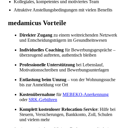
Kollegiales, kompetentes und motiviertes Team
Attraktive Anstellungsbedingungen mit vielen Benefits
Fachkräftemangel in Gesundheitsberufen 2026
in der Schweiz: Herausforderungen und
medamicus Vorteile
Chancen
Direkter Zugang
zu einem weitreichenden Netzwerk
und Entscheidungsträgern im Gesundheitswesen
Individuelles Coaching
für Bewerbungsgespräche –
überzeugend auftreten, authentisch bleiben
Professionelle Unterstützung
bei Lebenslauf,
Motivationsschreiben und Bewerbungsunterlagen
Entlastung beim Umzug
– von der Wohnungssuche
bis zur Anmeldung vor Ort
Kostenübernahme
für
MEBEKO-Anerkennung
oder
SRK-Gebühren
Komplett kostenloser Relocation-Service
: Hilfe bei
Steuern, Versicherungen, Bankkonto, Zoll, Schulen
und vielem mehr