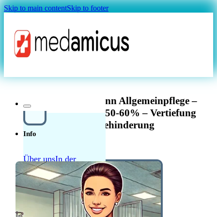
Skip to main content
Skip to footer
Magazin
Pflegefachfrau/-mann Allgemeinpflege –
Langnau am Albis 50-60% – Vertiefung
Hörseh-Behinderung
Info
Über uns
In der
Schweiz in der Pflege
Quellensteuer Lohnrechner
MAGAZIN
arbeiten
Ratgeber
Krankenkasse
Leitfaden
Start in der Schweiz