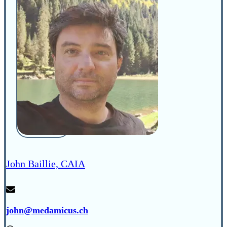
John Baillie, CAIA
john@medamicus.ch