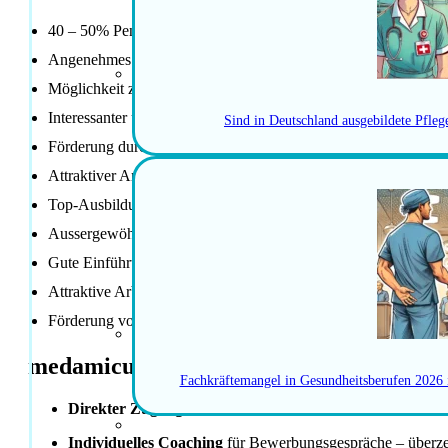
40 – 50% Pensum
Angenehmes kollegiales und interdisziplinäres Arbeitsklima
Möglichkeit zur Mitgestaltung auf diversen Ebenen
Interessanter und anspruchsvoller Arbeitsplatz
Sind in Deutschland ausgebildete Pfle
Förderung durch spezifische interne Fort- und Weiterbildung
Attraktiver Arbeitsort
Top-Ausbildungsbetrieb
Aussergewöhnliche Sozialleistungen
Gute Einführungsprogramme
Attraktive Arbeitszeitformen
Förderung von Fort- und Weiterbildungen
medamicus Vorteile
Fachkräftemangel in Gesundheitsberufen 2026
Direkter Zugang
zu einem weitreichenden Netzwerk und 
Individuelles Coaching
für Bewerbungsgespräche – überzeu