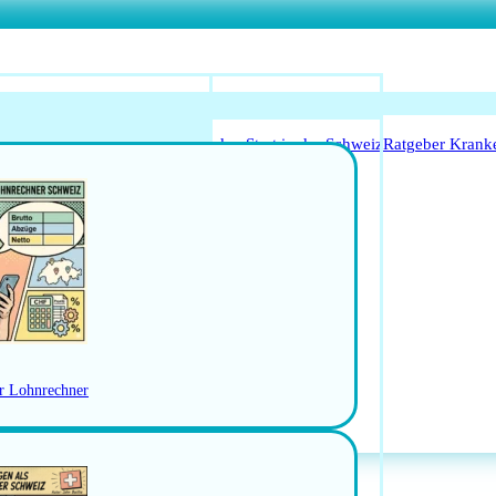
o Anerkennung für Ärzte
Leitfaden Start in der Schweiz
Ratgeber Krank
Arbeitsbedingungen
schweiz
Jobs in der Ostschweiz
RBEN
er Lohnrechner