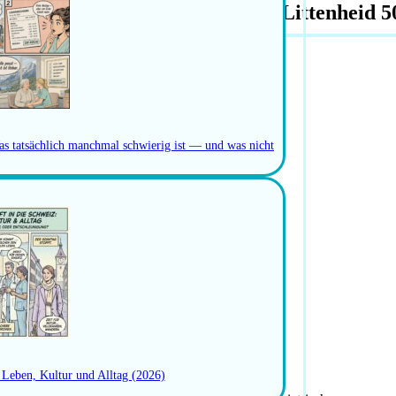
/-mann Kinderkrankenpflege – Littenheid 
as tatsächlich manchmal schwierig ist — und was nicht
: Leben, Kultur und Alltag (2026)