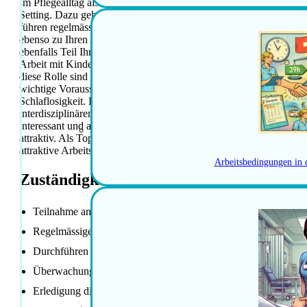
Im Pflegealltag als Pflegefachfrau/-mann Kinderkrankenpflege übe
Setting. Dazu gehört die Teilnahme an Rapporten zwischen den Sch
führen regelmässige Runden durch und gewährleisten die Patient
ebenso zu Ihren Aufgaben wie die Erledigung diverser Bestellung
ebenfalls Teil Ihrer täglichen Routinen. Als Ansprechperson für J
Arbeit mit Kindern und Jugendlichen zur Verfügung. Dabei leisten 
diese Rolle sind Engagement, Freundlichkeit und Selbständigkeit 
wichtige Voraussetzungen. Sie bringen Bereitschaft zur Herstellu
Schlaflosigkeit. Humor ergänzt Ihr Profil. Das Pensum beträgt 40
interdisziplinären Arbeitsklima. Es besteht die Möglichkeit zur Mit
interessant und anspruchsvoll. Die Förderung durch spezifische int
attraktiv. Als Top-Ausbildungsbetrieb bieten wir gute Einführun
attraktive Arbeitszeitformen sind ebenfalls Teil des Angebots. Die
Arbeitsbedingungen in 
Zuständigkeiten / Hauptaufgaben
Teilnahme an Rapporten zwischen den Schichten
Regelmässige Runden und Gewährleistung der Patientensicherh
Durchführen von Notfalleintritten
Überwachung vom Intensivzimmer
Erledigung diverser Bestellungen