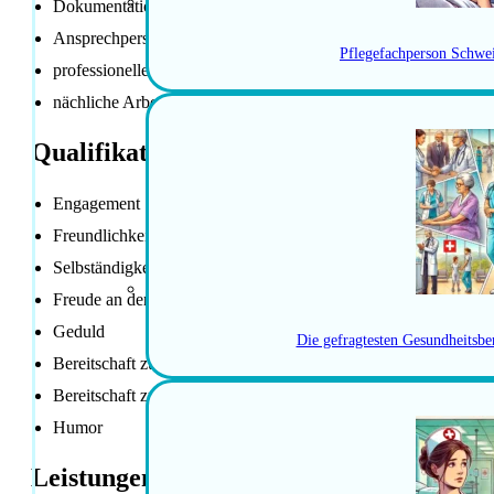
Dokumentation im klinischen Informationssystem
Ansprechperson für Jugendliche mit Schlafproblemen
Pflegefachperson Schwe
professionelle milieutherapeutische Betreuung im psychiatrisch
nächliche Arbeit mit Kindern und Jugendlichen
Qualifikationen / Anforderungen
Engagement
Freundlichkeit
Selbständigkeit
Freude an der Nachtarbeit
Geduld
Die gefragtesten Gesundheitsbe
Bereitschaft zur Herstellung von Honigmilch
Bereitschaft zu Gesprächen bei Schlaflosigkeit
Humor
Leistungen der Anstellung