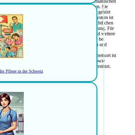
rnehmen Sie diverse Verantwortlichkeiten im psychiatrischen
ichten sowie das Durchführen von Notfalleintritten. Sie
ensicherheit. Die Überwachung vom Intensivzimmer gehört
en. Die Dokumentation im klinischen Informationssystem ist
ugendliche mit Schlafproblemen stehen Sie in der nächtlichen
Sie eine professionelle milieutherapeutische Betreuung. Für
gefragt. Freude an der Nachtarbeit sowie Geduld sind weitere
ng von Honigmilch mit und sind offen für Gespräche bei
-50 %. Sie arbeiten in einem angenehmen kollegialen und
gestaltung auf diversen Ebenen. Der Arbeitsplatz ist
erne Fort- und Weiterbildung wird geboten. Der Arbeitsort ist
gsprogramme. Aussergewöhnliche Sozialleistungen sowie
 Förderung von Fort- und Weiterbildungen wird unterstützt.
der Pflege in der Schweiz
eit