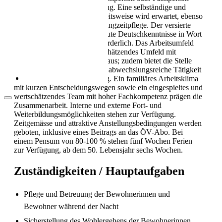
Als Pflegekraft in die Schweiz: Leben, Kultur
Gesundheit EFZ Voraussetzung. Eine selbständige und
und Alltag (2026)
verantwortungsbewusste Arbeitsweise wird erwartet, ebenso
wie Berufserfahrung in der Langzeitpflege. Der versierte
Umgang mit dem PC sowie gute Deutschkenntnisse in Wort
und Schrift sind ebenfalls erforderlich. Das Arbeitsumfeld
zeichnet sich durch ein wertschätzendes Umfeld mit
Weiterbildungsmöglichkeiten aus; zudem bietet die Stelle
eine verantwortungsvolle und abwechslungsreiche Tätigkeit
mit hoher Eigenverantwortung. Ein familiäres Arbeitsklima
mit kurzen Entscheidungswegen sowie ein eingespieltes und
wertschätzendes Team mit hoher Fachkompetenz prägen die
Zusammenarbeit. Interne und externe Fort- und
Weiterbildungsmöglichkeiten stehen zur Verfügung.
Zeitgemässe und attraktive Anstellungsbedingungen werden
geboten, inklusive eines Beitrags an das ÖV-Abo. Bei
einem Pensum von 80-100 % stehen fünf Wochen Ferien
Arbeitsbedingungen in der Pflege in der
Schweiz
zur Verfügung, ab dem 50. Lebensjahr sechs Wochen.
Zuständigkeiten / Hauptaufgaben
Pflege und Betreuung der Bewohnerinnen und
Bewohner während der Nacht
Sicherstellung des Wohlergehens der Bewohnerinnen