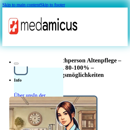
Skip to main content
Skip to footer
Magazin
diplomierte Pflegefachperson Altenpflege –
Teufen AR 80-100% –
Weiterbildungsmöglichkeiten
Info
Über uns
In der
Schweiz in der Pflege
Quellensteuer Lohnrechner
MAGAZIN
arbeiten
Ratgeber
Krankenkasse
Leitfaden
Start in der Schweiz