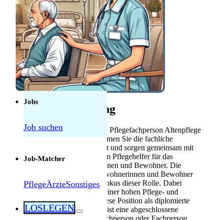
Anerkennung
Mebeko Anerkennung
für Ärzte
Diplom-
Anerkennung für
Fachkräfte
Herausforderungen als Pflegekraft in der
Schweiz: Was tatsächlich manchmal schwierig
ist — und was nicht
Jobs
Stellenbeschreibung
Job suchen
Im Pflegealltag als diplomierte Pflegefachperson Altenpflege
in der Langzeitpflege übernehmen Sie die fachliche
Verantwortung im Nachtdienst und sorgen gemeinsam mit
einer Pflegehelferin oder einem Pflegehelfer für das
Job-Matcher
Wohlergehen der Bewohnerinnen und Bewohner. Die
Pflege und Betreuung der Bewohnerinnen und Bewohner
während der Nacht steht im Fokus dieser Rolle. Dabei
Pflege
Ärzte
Sonstiges
tragen Sie zur Sicherstellung einer hohen Pflege- und
Betreuungsqualität bei. Für diese Position als diplomierte
LOSLEGEN
Pflegefachperson Altenpflege ist eine abgeschlossene
Ausbildung als Dipl. Pflegefachperson oder Fachperson