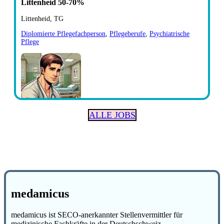
Littenheid 50-70%
Littenheid, TG
Diplomierte Pflegefachperson
,
Pflegeberufe
,
Psychiatrische
Pflege
ALLE JOBS
medamicus
medamicus ist SECO-anerkannter Stellenvermittler für
medizinische Fachkräfte in der Deutschschweiz.