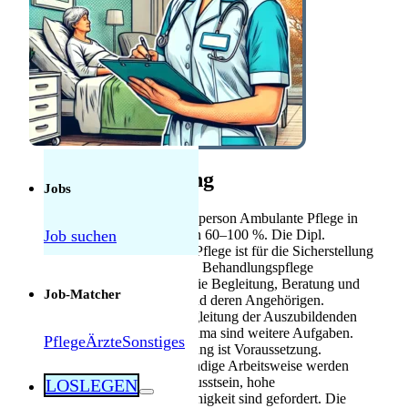
Anerkennung
Mebeko Anerkennung
für Ärzte
Diplom-
Anerkennung für
Fachkräfte
Herausforderungen als Pflegekraft in der
Schweiz: Was tatsächlich manchmal schwierig
Stellenbeschreibung
ist — und was nicht
Jobs
Die Stelle als Dipl. Pflegefachperson Ambulante Pflege in
Job suchen
Therwil bietet ein Pensum von 60–100 %. Die Dipl.
Pflegefachperson Ambulante Pflege ist für die Sicherstellung
der fachgerechten Grund- und Behandlungspflege
verantwortlich. Dazu gehört die Begleitung, Beratung und
Job-Matcher
Unterstützung der Klienten und deren Angehörigen.
Mitverantwortung bei der Begleitung der Auszubildenden
sowie für ein gutes Betriebsklima sind weitere Aufgaben.
Pflege
Ärzte
Sonstiges
Eine abgeschlossene Ausbildung ist Voraussetzung.
Fachkompetenz und selbstständige Arbeitsweise werden
erwartet. Verantwortungsbewusstsein, hohe
LOSLEGEN
Sozialkompetenz und Teamfähigkeit sind gefordert. Die