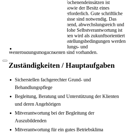
Bereitschaft zu Abend- und Wochenendeinsätzen ist
Als Pflegekraft in die Schweiz: Leben, Kultur
notwendig. EDV-Kenntnisse sowie der Besitz eines
und Alltag (2026)
Führerausweises Kat. B sind erforderlich. Gute schriftliche
und mündliche Deutschkenntnisse sind notwendig. Das
Aufgabengebiet wird als spannend, abwechslungsreich und
herausfordernd beschrieben. Hohe Selbstverantwortung ist
Teil der Rolle. Das Unternehmen wird als zukunftsorientiert
bezeichnet. Fortschrittliche Anstellungsbedingungen werden
geboten. Individuelle Entwicklungs- und
Weiterbildungsmöglichkeiten sind vorhanden.
Zuständigkeiten / Hauptaufgaben
Sicherstellen fachgerechter Grund- und
Behandlungspflege
Arbeitsbedingungen in der Pflege in der
Schweiz
Begleitung, Beratung und Unterstützung der Klienten
und deren Angehörigen
Mitverantwortung bei der Begleitung der
Auszubildenden
Mitverantwortung für ein gutes Betriebsklima