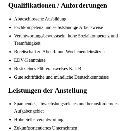
Qualifikationen / Anforderungen
Abgeschlossene Ausbildung
Fachkompetenz und selbstständige Arbeitsweise
Pflegefachperson Schweiz: Anerkennung &
Verantwortungsbewusstsein, hohe Sozialkompetenz und
Gehalt
Teamfähigkeit
Bereitschaft zu Abend- und Wochenendeinsätzen
EDV-Kenntnisse
Besitz eines Führerausweises Kat. B
Gute schriftliche und mündliche Deutschkenntnisse
Leistungen der Anstellung
Spannendes, abwechslungsreiches und herausforderndes
Aufgabengebiet
Die gefragtesten Gesundheitsberufe in der
Schweiz im Jahr 2026
Hohe Selbstverantwortung
Zukunftsorientiertes Unternehmen