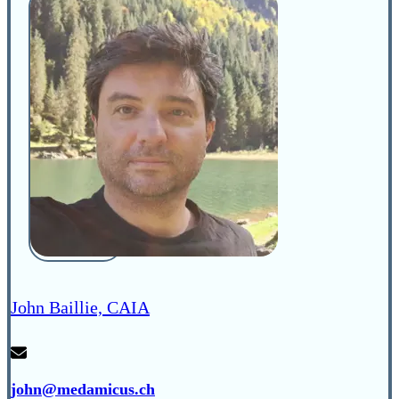
John Baillie, CAIA
john@medamicus.ch