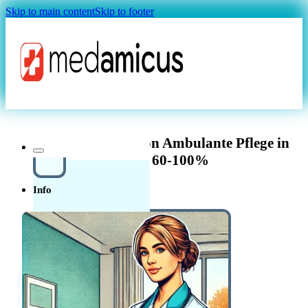
Skip to main content
Skip to footer
Magazin
Dipl. Pflegefachperson Ambulante Pflege in
Therwil 60-100%
Info
Über uns
In der
Schweiz in der Pflege
Quellensteuer Lohnrechner
MAGAZIN
arbeiten
Ratgeber
Krankenkasse
Leitfaden
Start in der Schweiz