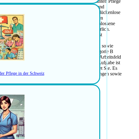
ie eine verantwortungsvolle Rolle in der ambulanten Pflege
it der fall führenden Pflegefachperson HF/FH um und
en Sie Angehörige bei Bedarf und sorgen für eine lückenlose
on Lernenden im Ausbildungsprozess gehört zu Ihren
aGe Lernenden. Für diese Position ist eine abgeschlossene
ge Ausbildung mit Schweizer Anerkennung erforderlich.
ausweises oder die Bereitschaft zur Absolvierung ist
eitsweise sind wichtige Voraussetzungen. Hohe
en Sie aus. Freude an der Begleitung von Lernenden sowie
bildung sind erwünscht. Ein Führerausweis der Kategorie B
aussergewöhnlich selbstständigen und vielfältigen Arbeitsfeld
r Eigeninitiative und Mitsprache ist möglich. Die Aufgabe ist
tiviertes, erfahrenes und hilfsbereites Team erwartet Sie. Es
erentwicklung. Fortschrittliche Anstellungsbedingungen sowie
der Pflege in der Schweiz
ebot ab.
hrender Pflegefachperson HF/FH
aufs