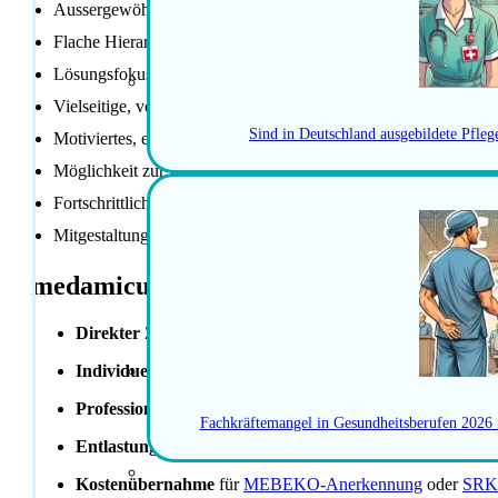
Aussergewöhnlich selbstständiges und vielfältiges Arbeitsfeld
Flache Hierarchien
Lösungsfokussiertes Arbeiten mit Raum für Eigeninitiative und
Vielseitige, verantwortungsvolle Aufgabe mit Gestaltungsspiel
Sind in Deutschland ausgebildete Pfle
Motiviertes, erfahrenes und hilfsbereites Team
Möglichkeit zur Einbringung des Wissens und zur Weiterentwi
Fortschrittliche Anstellungsbedingungen
Mitgestaltung der Dienst- und Einsatzplanung
medamicus Vorteile
Direkter Zugang
zu einem weitreichenden Netzwerk und 
Individuelles Coaching
für Bewerbungsgespräche – überzeu
Professionelle Unterstützung
bei Lebenslauf, Motivations
Fachkräftemangel in Gesundheitsberufen 2026
Entlastung beim Umzug
– von der Wohnungssuche bis zu
Kostenübernahme
für
MEBEKO-Anerkennung
oder
SRK