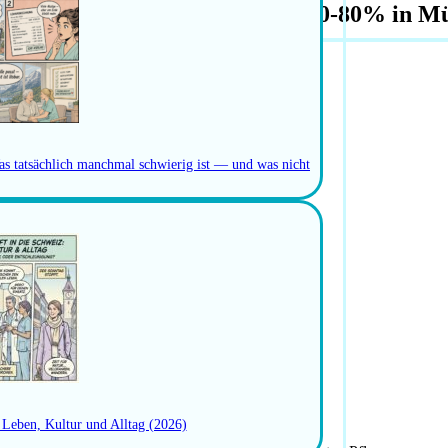
eit (FaGe) Ambulante Pflege 50-80% in M
as tatsächlich manchmal schwierig ist — und was nicht
: Leben, Kultur und Alltag (2026)