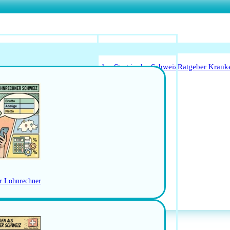
o Anerkennung für Ärzte
Leitfaden Start in der Schweiz
Ratgeber Krank
Arbeitsbedingungen
schweiz
Jobs in der Ostschweiz
RBEN
er Lohnrechner