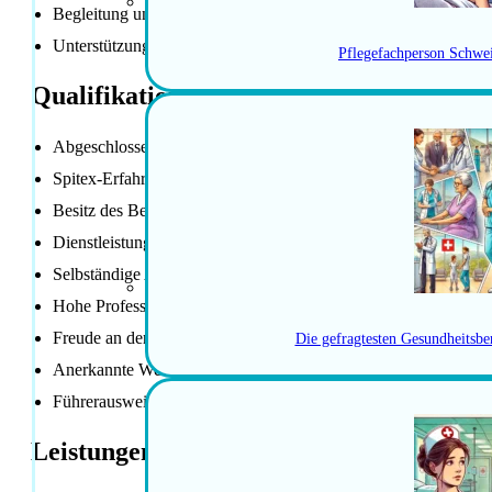
Begleitung und Leitung von Lernenden im Ausbildungsprozess
Unterstützung bei der Ausbildung von FaGe Lernenden
Pflegefachperson Schwe
Qualifikationen / Anforderungen
Abgeschlossene Ausbildung als Fachperson Gesundheit EFZ o
Spitex-Erfahrung
Besitz des Berufsbildnerausweises oder Bereitschaft zur Absol
Dienstleistungsorientierung
Selbständige Arbeitsweise
Hohe Professionalität und Ruhe in herausfordernden Situatione
Freude an der Begleitung von Lernenden
Die gefragtesten Gesundheitsbe
Anerkannte Weiterbildung oder Interesse an einer Weiterbildun
Führerausweis der Kategorie B
Leistungen der Anstellung