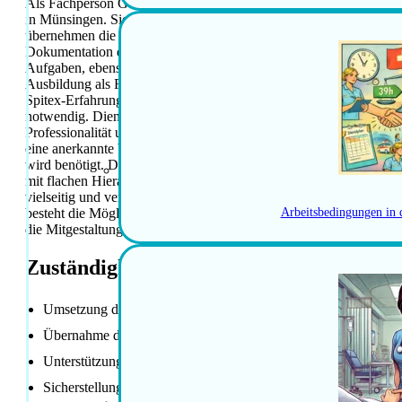
Als Fachperson Gesundheit (FaGe) Ambulante Pflege übernehmen S
in Münsingen. Sie setzen den Pflegeprozess in Zusammenarbeit m
übernehmen die Verantwortung als Bezugsperson. Dabei unterstütz
Dokumentation des Pflegeverlaufs. Die Begleitung und Leitung v
Aufgaben, ebenso wie die Unterstützung bei der Ausbildung von F
Ausbildung als Fachperson Gesundheit EFZ oder eine gleichwerti
Spitex-Erfahrung wird vorausgesetzt. Der Besitz des Berufsbildner
notwendig. Dienstleistungsorientierung und eine selbständige Arb
Professionalität und Ruhe in herausfordernden Situationen zeichn
eine anerkannte Weiterbildung oder das Interesse an einer Weiter
wird benötigt. Das Pensum beträgt 40–80 %. Sie arbeiten in einem 
mit flachen Hierarchien. Lösungsfokussiertes Arbeiten mit Raum fü
vielseitig und verantwortungsvoll mit Gestaltungsspielraum. Ein mo
besteht die Möglichkeit zur Einbringung des Wissens und zur Weit
Arbeitsbedingungen in 
die Mitgestaltung der Dienst- und Einsatzplanung runden das Ang
Zuständigkeiten / Hauptaufgaben
Umsetzung des Pflegeprozesses in Zusammenarbeit mit fallfü
Übernahme der Verantwortung als Bezugsperson
Unterstützung von Angehörigen bei Bedarf
Sicherstellung einer lückenlosen Dokumentation des Pflegeverl