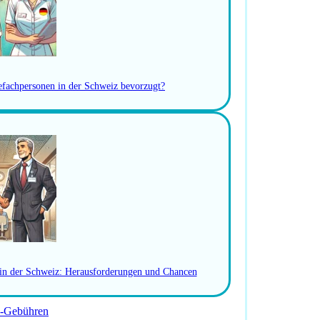
 Mitsprache
raum
gefachpersonen in der Schweiz bevorzugt?
cklung
Entscheidungsträgern im Gesundheitswesen
gend auftreten, authentisch bleiben
schreiben und Bewerbungsunterlagen
 in der Schweiz: Herausforderungen und Chancen
r Anmeldung vor Ort
-Gebühren