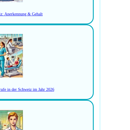
n bei Nebenwirkungen
iz: Anerkennung & Gehalt
BScN
enarbeit und einer patientenorientierten Betreuung
rufe in der Schweiz im Jahr 2026
 Nachtdienste
nem motivierten Team