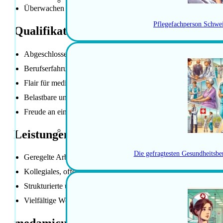
Überwachen der Patient:innen sowie Erfassen von Symptome
Pflegefachperson Schwe
Qualifikationen / Anforderungen
Abgeschlossene Ausbildung als Dipl. Pflegefachperson HF / 
Berufserfahrung im Akutbereich
Flair für medizin-technische Aufgaben
Belastbare und flexible Persönlichkeit
Freude an einer konstruktiven und interprofessionellen Zusamm
Leistungen der Anstellung
Die gefragtesten Gesundheitsbe
Geregelte Arbeitszeiten von Montag bis Freitag ohne Spät- und
Kollegiales, offenes und wertschätzendes Arbeitsumfeld in ei
Strukturierte und sorgfältige Einarbeitung
Vielfältige Weiterbildungs- und Entwicklungsmöglichkeiten