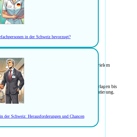
Entscheidungsträgern im Gesundheitswesen
gend auftreten, authentisch bleiben
schreiben und Bewerbungsunterlagen
gefachpersonen in der Schweiz bevorzugt?
r Anmeldung vor Ort
-Gebühren
ern, Versicherungen, Bankkonto, Zoll, Schulen und vielem
ellungen.
ewerbende persönlich – von der Optimierung der Unterlagen bis
ungswerten ähnlicher Positionen und dient der Orientierung.
ten 100 % kostenlos.
WERBEN
 in der Schweiz: Herausforderungen und Chancen