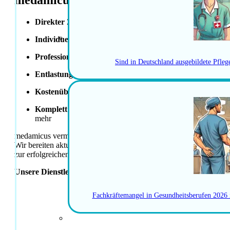
medamicus Vorteile
Direkter Zugang
zu einem weitreichenden Netzwerk und 
Individuelles Coaching
für Bewerbungsgespräche – überzeu
Professionelle Unterstützung
bei Lebenslauf, Motivations
Sind in Deutschland ausgebildete Pfle
Entlastung beim Umzug
– von der Wohnungssuche bis zu
Kostenübernahme
für
MEBEKO-Anerkennung
oder
SRK
Komplett kostenloser Relocation-Service
: Hilfe bei Steu
mehr
medamicus vermittelt qualifizierte Fachpersonen direkt in Festanst
Wir bereiten aktuelle Stellen strukturiert auf und unterstützen B
zur erfolgreichen Vermittlung. Das Gehaltsband basiert auf Erfahr
Unsere Dienstleistungen sind für Kandidatinnen und Kandida
JETZT BE
Fachkräftemangel in Gesundheitsberufen 2026