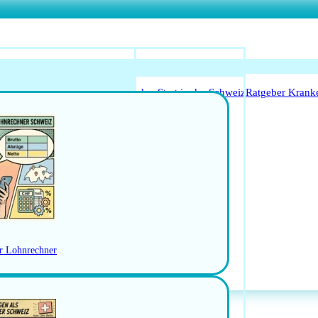
o Anerkennung für Ärzte
Leitfaden Start in der Schweiz
Ratgeber Krank
Arbeitsbedingungen
schweiz
Jobs in der Ostschweiz
RBEN
er Lohnrechner