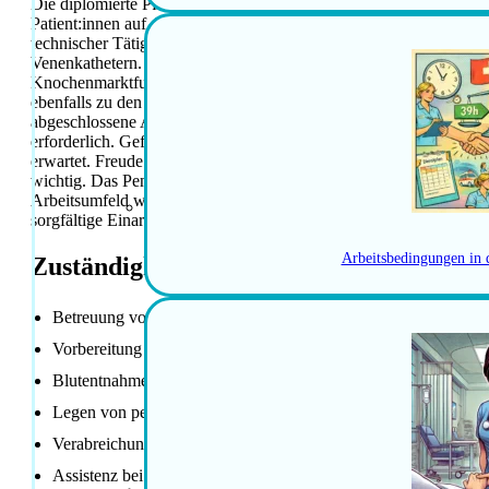
Die diplomierte Pflegefachperson Onko- und Palliativpflege übe
Patient:innen auf der Tagesklinik und im Ambulatorium. Dabei g
technischer Tätigkeiten zum Arbeitsalltag. Zu den Aufgaben zäh
Venenkathetern. Es erfolgt die Verabreichung von spezifischen Im
Knochenmarktfunktionen geleistet. Überwachen der Patient:inne
ebenfalls zu den Verantwortlichkeiten der diplomierte Pflegefachpe
abgeschlossene Ausbildung als Dipl. Pflegefachperson HF / BSON 
erforderlich. Gefordert wird ein Flair für Medizin-technische Aufg
erwartet. Freude an einer konstruktiven und interprofessionellen Z
wichtig. Das Pensum beträgt 80 %. Es gibt geregelte Arbeitszeite
Arbeitsumfeld wird als kollegial, offen und wertschätzend in eine
sorgfältige Einarbeitung erfolgt. Vielfältige Weiterbildungs- und
Arbeitsbedingungen in 
Zuständigkeiten / Hauptaufgaben
Betreuung von hämatologischen Patient:innen auf der Tageskl
Vorbereitung und Durchführung medizin-technischer Tätigkeit
Blutentnahmen
Legen von peripheren Venenkathetern
Verabreichung von spezifischen Immuntherapien und Transfus
Assistenz bei Knochenmarkspunktionen