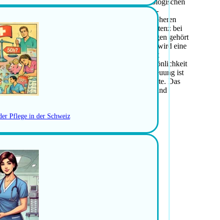
rnimmt in diesem Umfeld die Betreuung von hämatologischen
ehören die Vorbereitung und Durchführung Medizin-
len zudem Blutentnahmen sowie das Legen von peripheren
muntherapien und Transfusionen. Weiter wird Assistenz bei
n sowie Erfassen von Symptomen bei Nebenwirkungen gehört
rson Onko- und Palliativpflege. Für diese Position wird eine
vorausgesetzt. Berufserfahrung im Akutbereich ist
aben. Zudem wird eine belastbare und flexible Persönlichkeit
usammenarbeit und einer patientenorientierten Betreuung ist
n von Montag bis Freitag ohne Spät- und Nachtdienste. Das
m motivierten Team beschrieben. Eine strukturierte und
 Entwicklungsmöglichkeiten sind vorhanden.
der Pflege in der Schweiz
inik und im Ambulatorium
en
ionen