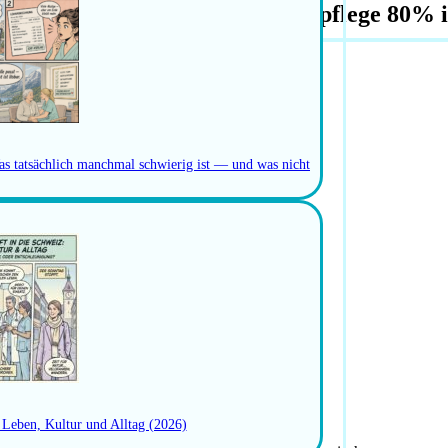
fachperson Onko- und Palliativpflege 80% 
as tatsächlich manchmal schwierig ist — und was nicht
: Leben, Kultur und Alltag (2026)