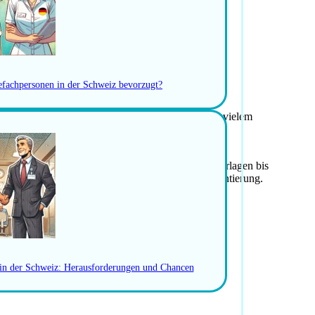
gend auftreten, authentisch bleiben
schreiben und Bewerbungsunterlagen
r Anmeldung vor Ort
gefachpersonen in der Schweiz bevorzugt?
-Gebühren
ern, Versicherungen, Bankkonto, Zoll, Schulen und vielem
ellungen.
ewerbende persönlich – von der Optimierung der Unterlagen bis
ungswerten ähnlicher Positionen und dient der Orientierung.
ten 100 % kostenlos.
WERBEN
 in der Schweiz: Herausforderungen und Chancen