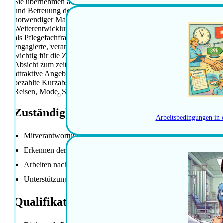
Sie übernehmen als diplomierte Pflegefachperson Intensivpflege in 
und Betreuung der Patientinnen und Patienten. Ihre Aufgabe umfass
notwendiger Massnahmen. Im Arbeitsalltag arbeiten Sie nach den Pr
Weiterentwicklung der Pflegepraxis. Für diese Position als diplom
als Pflegefachfrau oder Pflegefachmann (HF, FH oder äquivalent) m
engagierte, verantwortungsbewusste und belastbare Arbeitsweise
wichtig für die Zusammenarbeit. Sie haben Freude an einem abwech
Absicht zum zeitnahen Absolvieren des Nachdiplomstudiums Intens
attraktive Angebote rund um Sport, Entspannung und Ernährung so
bezahlte Kurzabsenzen bei Notfall-Betreuung sind Teil des Angebots
Reisen, Mode, Sport, Technik und Fahrzeuge.
Zuständigkeiten / Hauptaufgaben
Arbeitsbedingungen in 
Mitverantwortung für professionelle Pflege und Betreuung der 
Erkennen der Patientensituation und Einleiten notwendiger M
Arbeiten nach Prinzipien von Lean Hospital
Unterstützung in der Weiterentwicklung der Pflegepraxis
Qualifikationen / Anforderungen