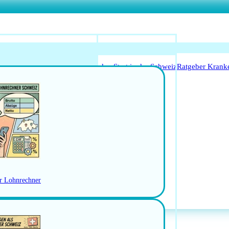
o Anerkennung für Ärzte
Leitfaden Start in der Schweiz
Ratgeber Krank
Arbeitsbedingungen
schweiz
Jobs in der Ostschweiz
RBEN
er Lohnrechner