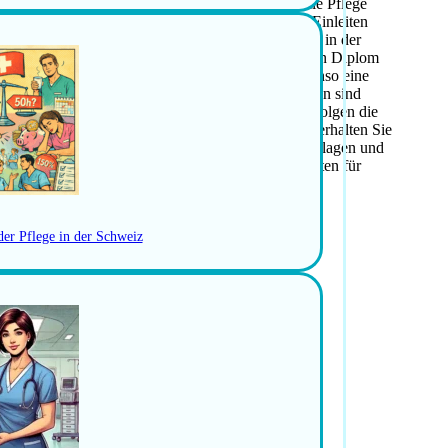
Liestal die Mitverantwortung für die professionelle Pflege
t das Erkennen der Patientensituation sowie das Einleiten
inzipien von Jean Hospital und unterstützen aktiv in der
ierte Pflegefachperson Intensivpflege bringen Sie ein Diplom
it. Erfahrung im Akutbereich ist erforderlich, ebenso eine
. Teamplayer-Qualitäten und hohe Sozialkompetenzen sind
slungsreichen und lebhaften Spitalalltag und verfolgen die
ivpflege. Das Pensum beträgt 100%. Als Benefit erhalten Sie
wie vergünstigte Kita vor Ort. Volle Erziehungszulagen und
. Zusätzlich profitieren Sie von attraktiven Rabatten für
der Pflege in der Schweiz
Patienteninnen und Patienten
assnahmen