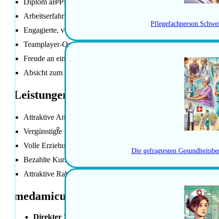
Diplom als Pflegefachfrau/Pflegefachmann (HF, FH oder äquiv
Arbeitserfahrung im Akutbereich
Pflegefachperson Schwe
Engagierte, verantwortungsbewusste und belastbare Arbeitswei
Teamplayer-Qualitäten und hohe Sozialkompetenzen
Freude an einem abwechslungsreichen und lebhaften Spitalallt
Absicht zum zeitnahen Absolvieren des Nachdiplomstudiums In
Leistungen der Anstellung
Attraktive Angebote rund um Sport, Entspannung und Ernähru
Vergünstigte Kita vor Ort
Volle Erziehungszulagen
Die gefragtesten Gesundheitsbe
Bezahlte Kurzabsenzen bei Notfall-Betreuung
Attraktive Rabatte für Reisen, Mode, Sport, Technik, Fahrzeug
medamicus Vorteile
Direkter Zugang
zu einem weitreichenden Netzwerk und 