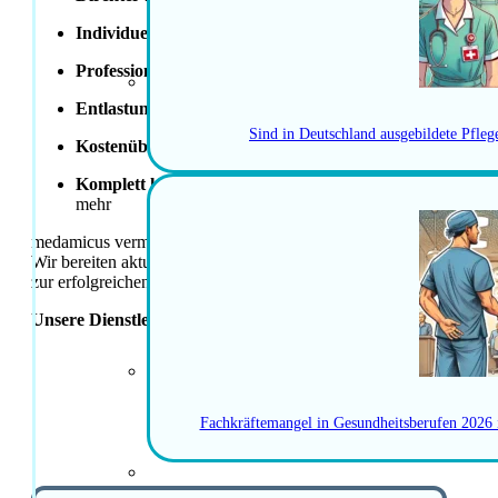
Individuelles Coaching
für Bewerbungsgespräche – überzeu
Professionelle Unterstützung
bei Lebenslauf, Motivations
Entlastung beim Umzug
– von der Wohnungssuche bis zu
Sind in Deutschland ausgebildete Pfle
Kostenübernahme
für
MEBEKO-Anerkennung
oder
SRK
Komplett kostenloser Relocation-Service
: Hilfe bei Steu
mehr
medamicus vermittelt qualifizierte Fachpersonen direkt in Festanst
Wir bereiten aktuelle Stellen strukturiert auf und unterstützen B
zur erfolgreichen Vermittlung. Das Gehaltsband basiert auf Erfahr
Unsere Dienstleistungen sind für Kandidatinnen und Kandida
JETZT BE
Fachkräftemangel in Gesundheitsberufen 2026