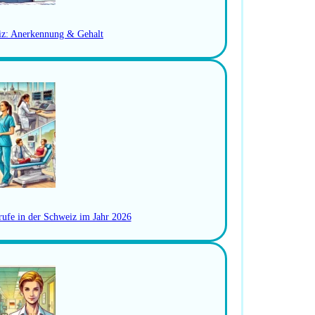
alent)
iz: Anerkennung & Gehalt
se
ag
tensivpflege
ng
rufe in der Schweiz im Jahr 2026
e
Entscheidungsträgern im Gesundheitswesen