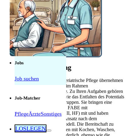
Anerkennung
Mebeko Anerkennung
für Ärzte
Diplom-
Anerkennung für
Fachkräfte
Herausforderungen als Pflegekraft in der
Schweiz: Was tatsächlich manchmal schwierig
ist — und was nicht
Jobs
Stellenbeschreibung
Job suchen
Als Dipl. Pflegefachperson Geriatrische Pflege übernehmen
Sie die Betreuung und Pflege im Rahmen
normalitätserhaltender Impulse. Zu Ihren Aufgaben gehören
das Kochen und Waschen sowie das Entfalten des Potentials
Job-Matcher
in Fach- und/oder Interessengruppen. Sie bringen eine
Pflegefachausbildung (FAGE, FABE mit
Behandlungspflege, DNI, DNII, HF) mit und haben
Pflege
Ärzte
Sonstiges
Interesse am reaktivierenden Ansatz nach dem
psychobiografischen Pflegemodell. Die Bereitschaft zu
LOSLEGEN
normalitätserhaltenden Impulsen mit Kochen, Waschen,
Betreuen und Pflegen ist erforderlich, ebenso wie die