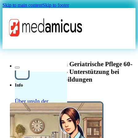
Skip to main content
Skip to footer
Magazin
dipl. Pflegefachperson Geriatrische Pflege 60-
100% in Kriens – Unterstützung bei
Weiterbildungen
Info
Über uns
In der
Schweiz in der Pflege
Quellensteuer Lohnrechner
MAGAZIN
arbeiten
Ratgeber
Krankenkasse
Leitfaden
Start in der Schweiz