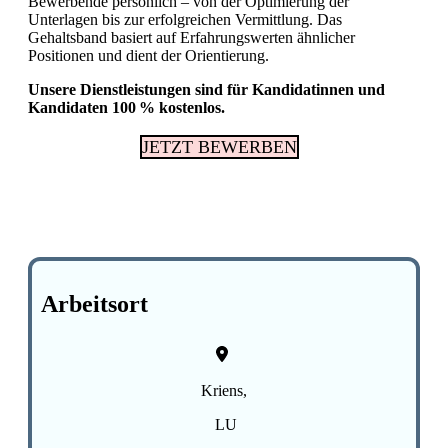
Bewerbende persönlich – von der Optimierung der
Unterlagen bis zur erfolgreichen Vermittlung. Das
Gehaltsband basiert auf Erfahrungswerten ähnlicher
Fachkräftemangel in Gesundheitsberufen 2026
Positionen und dient der Orientierung.
in der Schweiz: Herausforderungen und
Chancen
Unsere Dienstleistungen sind für Kandidatinnen und
Kandidaten 100 % kostenlos.
JETZT BEWERBEN
Arbeitsort
Kriens,
LU