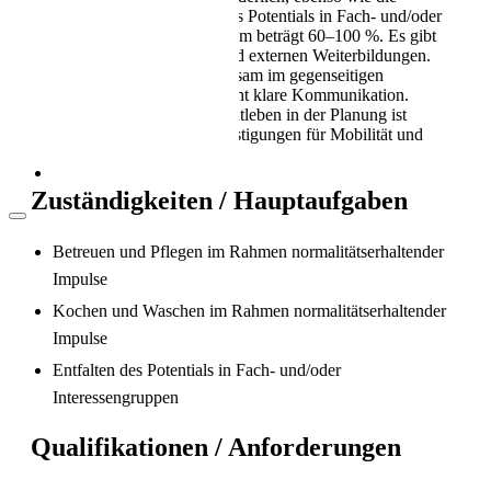
Als Pflegekraft in die Schweiz: Leben, Kultur
Bereitschaft zur Entfaltung des Potentials in Fach- und/oder
und Alltag (2026)
Interessengruppen. Das Pensum beträgt 60–100 %. Es gibt
Unterstützung bei internen und externen Weiterbildungen.
Der Berufsalltag wird gemeinsam im gegenseitigen
Austausch gestaltet. Es herrscht klare Kommunikation.
Rücksichtnahme auf das Privatleben in der Planung ist
gegeben. Es bestehen Vergünstigungen für Mobilität und
Freizeit.
Zuständigkeiten / Hauptaufgaben
Betreuen und Pflegen im Rahmen normalitätserhaltender
Impulse
Kochen und Waschen im Rahmen normalitätserhaltender
Arbeitsbedingungen in der Pflege in der
Schweiz
Impulse
Entfalten des Potentials in Fach- und/oder
Interessengruppen
Qualifikationen / Anforderungen