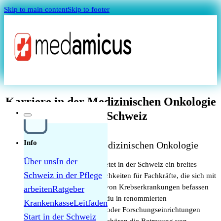
Skip to main content
Skip to footer
Magazin
Karriere in der Medizinischen Onkologie
in der Schweiz
Info
Gelegenheiten in der Medizinischen Onkologie
Über uns
In der
Die Medizinische Onkologie bietet in der Schweiz ein breites
Schweiz in der Pflege
Spektrum an beruflichen Möglichkeiten für Fachkräfte, die sich mit
Quellensteuer Lohnrechner
der Diagnose und Behandlung von Krebserkrankungen befassen
arbeiten
Ratgeber
möchten. Als Onkologe kannst du in renommierten
Krankenkasse
Leitfaden
MAGAZIN
Krankenhäusern, Krebszentren oder Forschungseinrichtungen
Start in der Schweiz