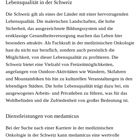
Lebensqualität in der Schweiz
Die gefragtesten Gesundheitsberufe in der
Die Schweiz gilt als eines der Länder mit einer hervorragenden
Schweiz im Jahr 2026
Lebensqualität. Die malerischen Landschaften, die hohe
Sicherheit, das ausgezeichnete Bildungssystem und die
erstklassige Gesundheitsversorgung machen das Leben hier
besonders attraktiv. Als Fachkraft in der medizinischen Onkologie
hast du nicht nur beruflich, sondern auch persönlich die
Möglichkeit, von dieser Lebensqualität zu profitieren. Die
Schweiz bietet eine Vielzahl von Freizeitmöglichkeiten,
angefangen von Outdoor-Aktivitäten wie Wandern, Skifahren
und Mountainbiken bis hin zu kulturellen Veranstaltungen in den
lebendigen Städten. Die hohe Lebensqualität trägt dazu bei, ein
ausgewogenes Arbeits- und Privatleben zu führen, was für das
Sind in Deutschland ausgebildete
Wohlbefinden und die Zufriedenheit von großer Bedeutung ist.
Pflegefachpersonen in der Schweiz bevorzugt?
Dienstleistungen von medamicus
Bei der Suche nach einer Karriere in der medizinischen
Onkologie in der Schweiz kann medamicus eine wertvolle