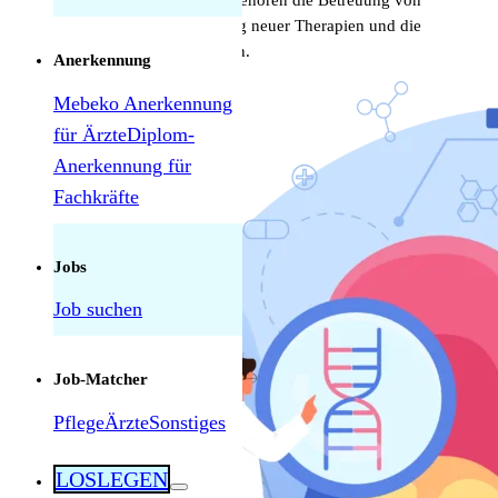
arbeiten. Zu deinen Aufgaben gehören die Betreuung von
Krebspatienten, die Entwicklung neuer Therapien und die
Teilnahme an klinischen Studien.
Anerkennung
Mebeko Anerkennung
für Ärzte
Diplom-
Anerkennung für
Fachkräfte
Herausforderungen als Pflegekraft in der
Schweiz: Was tatsächlich manchmal schwierig
ist — und was nicht
Jobs
Job suchen
Job-Matcher
Pflege
Ärzte
Sonstiges
LOSLEGEN