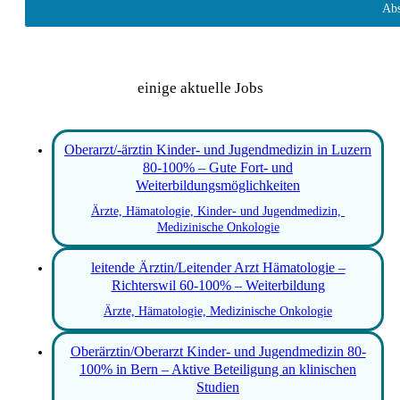
Abs
einige aktuelle Jobs
Oberarzt/-ärztin Kinder- und Jugendmedizin in Luzern
80-100% – Gute Fort- und
Weiterbildungsmöglichkeiten
Ärzte, Hämatologie, Kinder- und Jugendmedizin, 
Medizinische Onkologie
leitende Ärztin/Leitender Arzt Hämatologie –
Richterswil 60-100% – Weiterbildung
Ärzte, Hämatologie, Medizinische Onkologie
Oberärztin/Oberarzt Kinder- und Jugendmedizin 80-
100% in Bern – Aktive Beteiligung an klinischen
Studien