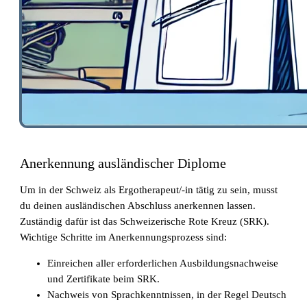
Die gefragtesten Gesundheitsberufe in der
Schweiz im Jahr 2026
Anerkennung ausländischer Diplome
Um in der Schweiz als Ergotherapeut/-in tätig zu sein, musst
du deinen ausländischen Abschluss anerkennen lassen.
Sind in Deutschland ausgebildete
Zuständig dafür ist das Schweizerische Rote Kreuz (SRK).
Pflegefachpersonen in der Schweiz bevorzugt?
Wichtige Schritte im Anerkennungsprozess sind:
Einreichen aller erforderlichen Ausbildungsnachweise
und Zertifikate beim SRK.
Nachweis von Sprachkenntnissen, in der Regel Deutsch