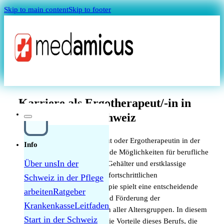
Skip to main content
Skip to footer
Magazin
Karriere als Ergotherapeut/-in in
der Schweiz
Eine Karriere als Ergotherapeut oder Ergotherapeutin in der
Info
Schweiz bietet dir hervorragende Möglichkeiten für berufliche
Über uns
In der
Weiterentwicklung, attraktive Gehälter und erstklassige
Arbeitsbedingungen in einem fortschrittlichen
Schweiz in der Pflege
Quellensteuer Lohnrechner
Gesundheitssystem. Ergotherapie spielt eine entscheidende
arbeiten
Ratgeber
Rolle bei der Rehabilitation und Förderung der
Krankenkasse
Leitfaden
MAGAZIN
Selbstständigkeit von Patienten aller Altersgruppen. In diesem
Start in der Schweiz
Artikel erfährst du alles über die Vorteile dieses Berufs, die