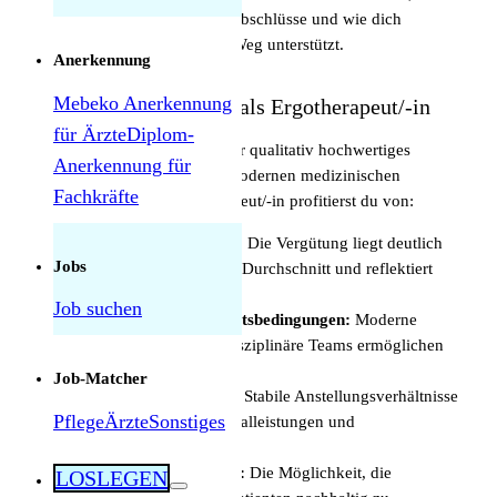
Anerkennung ausländischer Abschlüsse und wie dich
**medamicus** auf deinem Weg unterstützt.
Anerkennung
Mebeko Anerkennung
Vorteile einer Karriere als Ergotherapeut/-in
für Ärzte
Diplom-
Die Schweiz ist bekannt für ihr qualitativ hochwertiges
Anerkennung für
Gesundheitswesen und ihre modernen medizinischen
Fachkräfte
Einrichtungen. Als Ergotherapeut/-in profitierst du von:
Herausforderungen als Pflegekraft in der
Schweiz: Was tatsächlich manchmal schwierig
Attraktiven Gehältern:
Die Vergütung liegt deutlich
ist — und was nicht
Jobs
über dem europäischen Durchschnitt und reflektiert
deine Fachkompetenz.
Job suchen
Hervorragenden Arbeitsbedingungen:
Moderne
Ausstattung und interdisziplinäre Teams ermöglichen
effektive Therapien.
Job-Matcher
Beruflicher Sicherheit:
Stabile Anstellungsverhältnisse
Pflege
Ärzte
Sonstiges
mit umfangreichen Sozialleistungen und
Pensionskassen.
Persönlicher Erfüllung:
Die Möglichkeit, die
LOSLEGEN