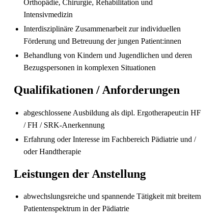
Orthopädie, Chirurgie, Rehabilitation und
Intensivmedizin
Interdisziplinäre Zusammenarbeit zur individuellen
Förderung und Betreuung der jungen Patient:innen
Behandlung von Kindern und Jugendlichen und deren
Pflegefachperson Schweiz: Anerkennung &
Gehalt
Bezugspersonen in komplexen Situationen
Qualifikationen / Anforderungen
abgeschlossene Ausbildung als dipl. Ergotherapeut:in HF
/ FH / SRK-Anerkennung
Erfahrung oder Interesse im Fachbereich Pädiatrie und /
oder Handtherapie
Leistungen der Anstellung
Die gefragtesten Gesundheitsberufe in der
abwechslungsreiche und spannende Tätigkeit mit breitem
Schweiz im Jahr 2026
Patientenspektrum in der Pädiatrie