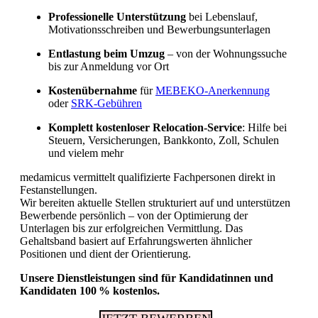
Professionelle Unterstützung
bei Lebenslauf,
Motivationsschreiben und Bewerbungsunterlagen
Fachkräftemangel in Gesundheitsberufen 2026
in der Schweiz: Herausforderungen und
Entlastung beim Umzug
– von der Wohnungssuche
Chancen
bis zur Anmeldung vor Ort
Kostenübernahme
für
MEBEKO-Anerkennung
oder
SRK-Gebühren
Komplett kostenloser Relocation-Service
: Hilfe bei
Steuern, Versicherungen, Bankkonto, Zoll, Schulen
und vielem mehr
medamicus vermittelt qualifizierte Fachpersonen direkt in
Festanstellungen.
Wir bereiten aktuelle Stellen strukturiert auf und unterstützen
Bewerbende persönlich – von der Optimierung der
Unterlagen bis zur erfolgreichen Vermittlung. Das
Gehaltsband basiert auf Erfahrungswerten ähnlicher
Positionen und dient der Orientierung.
Unsere Dienstleistungen sind für Kandidatinnen und
Kandidaten 100 % kostenlos.