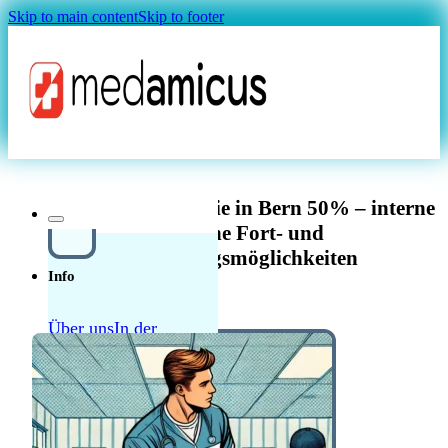
Skip to main content
Skip to footer
Magazin
Fachkraft Ergotherapie in Bern 50% – interne
und externe Fort- und
Weiterbildungsmöglichkeiten
Info
Über uns
In der
Schweiz in der Pflege
Quellensteuer Lohnrechner
MAGAZIN
arbeiten
Ratgeber
Krankenkasse
Leitfaden
Start in der Schweiz