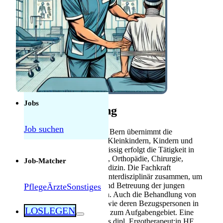
Anerkennung
Mebeko Anerkennung
für Ärzte
Diplom-
Anerkennung für
Fachkräfte
Herausforderungen als Pflegekraft in der
Schweiz: Was tatsächlich manchmal schwierig
ist — und was nicht
Jobs
Stellenbeschreibung
Job suchen
Die Fachkraft Ergotherapie in Bern übernimmt die
Behandlung von Säuglingen, Kleinkindern, Kindern und
Jugendlichen. Schwerpunktmässig erfolgt die Tätigkeit in
den Bereichen Neuropädiatrie, Orthopädie, Chirurgie,
Job-Matcher
Rehabilitation und Intensivmedizin. Die Fachkraft
Ergotherapie in Bern arbeitet interdisziplinär zusammen, um
eine individuelle Förderung und Betreuung der jungen
Pflege
Ärzte
Sonstiges
Patient:innen zu gewährleisten. Auch die Behandlung von
Kindern und Jugendlichen sowie deren Bezugspersonen in
LOSLEGEN
komplexen Situationen gehört zum Aufgabengebiet. Eine
abgeschlossene Ausbildung als dipl. Ergotherapeut:in HF,