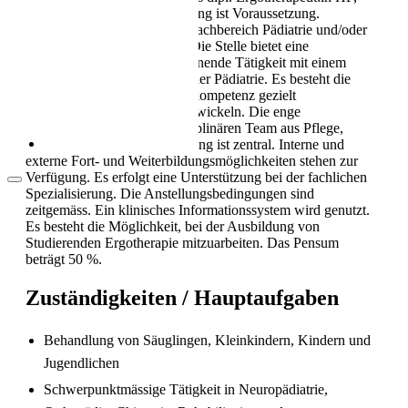
Als Pflegekraft in die Schweiz: Leben, Kultur
FH oder mit SRK-Anerkennung ist Voraussetzung.
und Alltag (2026)
Erfahrung oder Interesse im Fachbereich Pädiatrie und/oder
Handtherapie wird erwartet. Die Stelle bietet eine
abwechslungsreiche und spannende Tätigkeit mit einem
breiten Patientenspektrum in der Pädiatrie. Es besteht die
Möglichkeit, die eigene Fachkompetenz gezielt
einzubringen und weiterzuentwickeln. Die enge
Zusammenarbeit im interdisziplinären Team aus Pflege,
Medizin, Therapie und Beratung ist zentral. Interne und
externe Fort- und Weiterbildungsmöglichkeiten stehen zur
Verfügung. Es erfolgt eine Unterstützung bei der fachlichen
Spezialisierung. Die Anstellungsbedingungen sind
zeitgemäss. Ein klinisches Informationssystem wird genutzt.
Es besteht die Möglichkeit, bei der Ausbildung von
Studierenden Ergotherapie mitzuarbeiten. Das Pensum
beträgt 50 %.
Arbeitsbedingungen in der Pflege in der
Schweiz
Zuständigkeiten / Hauptaufgaben
Behandlung von Säuglingen, Kleinkindern, Kindern und
Jugendlichen
Schwerpunktmässige Tätigkeit in Neuropädiatrie,