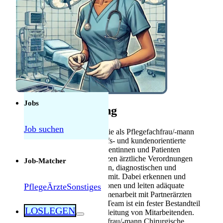
Anerkennung
Mebeko Anerkennung
für Ärzte
Diplom-
Anerkennung für
Fachkräfte
Herausforderungen als Pflegekraft in der
Schweiz: Was tatsächlich manchmal schwierig
ist — und was nicht
Jobs
Stellenbeschreibung
Job suchen
Im Pflegealltag übernehmen Sie als Pflegefachfrau/-mann
Chirurgische Pflege die bedarfs- und kundenorientierte
Pflege und Betreuung der Patientinnen und Patienten
gemäss Pflegeprozess. Sie setzen ärztliche Verordnungen
Job-Matcher
um und wirken bei präventiven, diagnostischen und
therapeutischen Massnahmen mit. Dabei erkennen und
beherrschen Sie Notfallsituationen und leiten adäquate
Pflege
Ärzte
Sonstiges
Massnahmen ein. Die Zusammenarbeit mit Partnerärzten
und dem interprofessionellen Team ist ein fester Bestandteil
LOSLEGEN
Ihrer Tätigkeit, ebenso die Anleitung von Mitarbeitenden.
Für diese Rolle als Pflegefachfrau/-mann Chirurgische