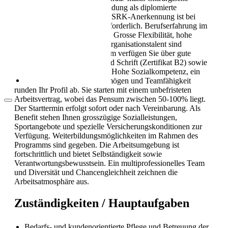
Als Pflegekraft in die Schweiz: Leben, Kultur
Pflege bringen Sie eine Ausbildung als diplomierte
und Alltag (2026)
Pflegefachperson HF/FH mit. SRK-Anerkennung ist bei
ausländischen Abschlüssen erforderlich. Berufserfahrung im
Akutspital wird vorausgesetzt. Grosse Flexibilität, hohe
Belastbarkeit und ein hohes Organisationstalent sind
wichtige Eigenschaften. Zudem verfügen Sie über gute
Deutschkenntnisse in Wort und Schrift (Zertifikat B2) sowie
gute IT-Anwenderkenntnisse. Hohe Sozialkompetenz, ein
ausgeprägtes Einfühlungsvermögen und Teamfähigkeit
runden Ihr Profil ab. Sie starten mit einem unbefristeten
Arbeitsvertrag, wobei das Pensum zwischen 50-100% liegt.
Der Starttermin erfolgt sofort oder nach Vereinbarung. Als
Benefit stehen Ihnen grosszügige Sozialleistungen,
Sportangebote und spezielle Versicherungskonditionen zur
Verfügung. Weiterbildungsmöglichkeiten im Rahmen des
Programms sind gegeben. Die Arbeitsumgebung ist
Arbeitsbedingungen in der Pflege in der
Schweiz
fortschrittlich und bietet Selbständigkeit sowie
Verantwortungsbewusstsein. Ein multiprofessionelles Team
und Diversität und Chancengleichheit zeichnen die
Arbeitsatmosphäre aus.
Zuständigkeiten / Hauptaufgaben
Bedarfs- und kundenorientierte Pflege und Betreuung der