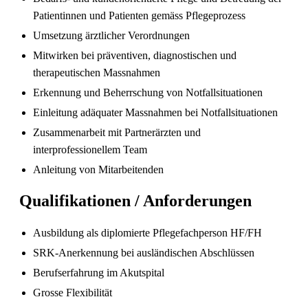
Patientinnen und Patienten gemäss Pflegeprozess
Umsetzung ärztlicher Verordnungen
Mitwirken bei präventiven, diagnostischen und
therapeutischen Massnahmen
Pflegefachperson Schweiz: Anerkennung &
Gehalt
Erkennung und Beherrschung von Notfallsituationen
Einleitung adäquater Massnahmen bei Notfallsituationen
Zusammenarbeit mit Partnerärzten und
interprofessionellem Team
Anleitung von Mitarbeitenden
Qualifikationen / Anforderungen
Ausbildung als diplomierte Pflegefachperson HF/FH
SRK-Anerkennung bei ausländischen Abschlüssen
Die gefragtesten Gesundheitsberufe in der
Berufserfahrung im Akutspital
Schweiz im Jahr 2026
Grosse Flexibilität