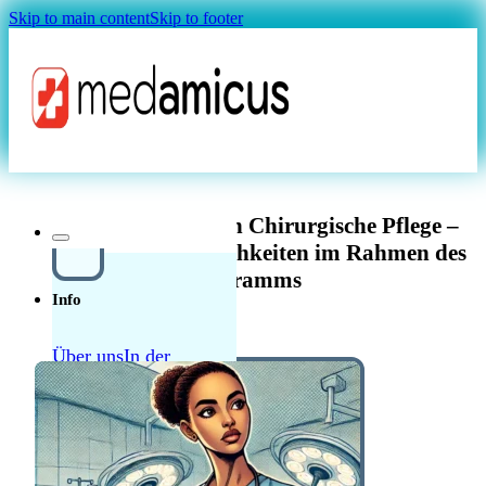
Skip to main content
Skip to footer
Magazin
Pflegefachfrau/-mann Chirurgische Pflege –
Weiterbildungsmöglichkeiten im Rahmen des
Programms
Info
Über uns
In der
Schweiz in der Pflege
Quellensteuer Lohnrechner
MAGAZIN
arbeiten
Ratgeber
Krankenkasse
Leitfaden
Start in der Schweiz