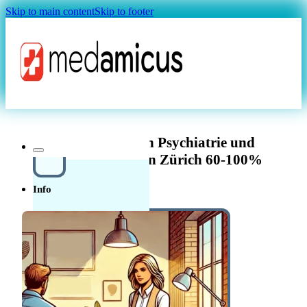
Skip to main content
Skip to footer
Magazin
Oberarzt/-ärztin Psychiatrie und
Psychotherapie in Zürich 60-100%
Info
Über uns
In der
Schweiz in der Pflege
Quellensteuer Lohnrechner
MAGAZIN
arbeiten
Ratgeber
Krankenkasse
Leitfaden
Start in der Schweiz