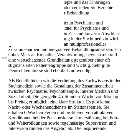
integrativen Behandlungskonzepte und das Einbringen
Als Pflegekraft in die Schweiz: Leben, Kultur
eigener fachlicher Impulse. Zudem erstellen Sie Berichte
und Alltag (2026)
und Gutachten im Rahmen der Behandlung.
Für diese Rolle als Oberarzt/-ärztin Psychiatrie und
Psychotherapie ist ein Facharzttitel für Psychiatrie und
Psychotherapie (FMH) oder ein Zustand kurz vor Abschluss
erforderlich. Fundierte Erfahrung in der Suchtmedizin wird
vorausgesetzt, ebenso Freude an multiprofessioneller
Zusammenarbeit und integrativen Behandlungsansätzen. Ein
hohes Mass an Empathie, Verantwortungsbewusstsein und
eine wertschätzende Grundhaltung gegenüber einer oft
stigmatisierten Patientengruppe sind wichtig. Sehr gute
Deutschkenntnisse sind ebenfalls notwendig.
Als Benefit bieten wir die Vertiefung des Fachwissens in der
Arbeitsbedingungen in der Pflege in der
Suchtmedizin sowie die Gestaltung der Zusammenarbeit
Schweiz
zwischen Psychiatrie, Psychotherapie, Innerer Medizin und
Sozialarbeit. Die geregelte 45-Stunden-Woche von Montag
bis Freitag ermöglicht eine klare Struktur. Es gibt keine
Nacht- oder Wochenenddienste im Stationsbetrieb. Sie
erhalten 6 Wochen Ferien und profitieren von attraktiven
Konditionen bei der Pensionskasse. Unterstützung bei Fort-
und Weiterbildungen sowie regelmässige Supervision und
Intervision runden das Angebot ab. Die inspirierende,