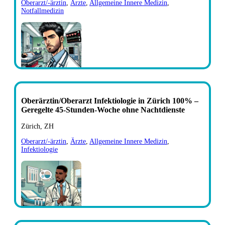
Oberarzt/-ärztin
,
Ärzte
,
Allgemeine Innere Medizin
,
Notfallmedizin
Oberärztin/Oberarzt Infektiologie in Zürich 100% –
Geregelte 45-Stunden-Woche ohne Nachtdienste
Zürich, ZH
Oberarzt/-ärztin
,
Ärzte
,
Allgemeine Innere Medizin
,
Infektiologie