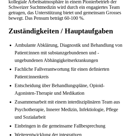
kollegiale Arbeitsatmosphäre in einem Pionierbetrieb der
Schweizer Suchtmedizin wird durch ein engagiertes Team
getragen, das Unterstützung bietet und gemeinsam Grosses
bewegt. Das Pensum beträgt 60-100 %.
Zuständigkeiten / Hauptaufgaben
Pflegefachperson Schweiz: Anerkennung &
Gehalt
Ambulante Abklärung, Diagnostik und Behandlung von
Patient:innen mit substanzgebundenen und -
ungebundenen Abhängigkeitserkrankungen
Fachliche Fallverantwortung für einen definierten
Patient:innenkreis
Entscheidung über Behandlungspläne, Opioid-
Agonisten-Therapie und Medikation
Zusammenarbeit mit einem interdisziplinären Team aus
Psychotherapie, Innerer Medizin, Infektiologie, Pflege
und Sozialarbeit
Die gefragtesten Gesundheitsberufe in der
Schweiz im Jahr 2026
Einbringen in die gemeinsame Fallbesprechung
Weiterentwicklung der integrativen