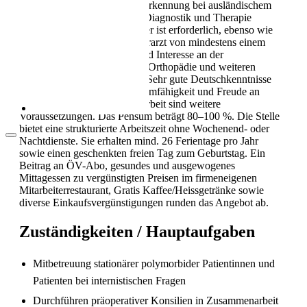
Medizin inkl. MEBEKO-Anerkennung bei ausländischem
Als Pflegekraft in die Schweiz: Leben, Kultur
Diplom. Breite Erfahrung in Diagnostik und Therapie
und Alltag (2026)
internistischer Krankheitsbilder ist erforderlich, ebenso wie
Erfahrung als Oberärztin/Oberarzt von mindestens einem
Jahr. Hohe Selbständigkeit und Interesse an der
Koordination mit Anästhesie, Orthopädie und weiteren
Disziplinen werden erwartet. Sehr gute Deutschkenntnisse
in Wort und Schrift sowie Teamfähigkeit und Freude an
interdisziplinärer Zusammenarbeit sind weitere
Voraussetzungen. Das Pensum beträgt 80–100 %. Die Stelle
bietet eine strukturierte Arbeitszeit ohne Wochenend- oder
Nachtdienste. Sie erhalten mind. 26 Ferientage pro Jahr
sowie einen geschenkten freien Tag zum Geburtstag. Ein
Beitrag an ÖV-Abo, gesundes und ausgewogenes
Mittagessen zu vergünstigten Preisen im firmeneigenen
Mitarbeiterrestaurant, Gratis Kaffee/Heissgetränke sowie
Arbeitsbedingungen in der Pflege in der
diverse Einkaufsvergünstigungen runden das Angebot ab.
Schweiz
Zuständigkeiten / Hauptaufgaben
Mitbetreuung stationärer polymorbider Patientinnen und
Patienten bei internistischen Fragen
Durchführen präoperativer Konsilien in Zusammenarbeit