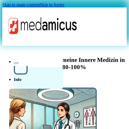
Skip to main content
Skip to footer
Magazin
Oberarzt/-ärztin Allgemeine Innere Medizin in
Zürich 80-100%
Info
Über uns
In der
Schweiz in der Pflege
Quellensteuer Lohnrechner
MAGAZIN
arbeiten
Ratgeber
Krankenkasse
Leitfaden
Start in der Schweiz