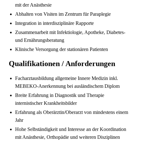
mit der Anästhesie
Abhalten von Visiten im Zentrum für Paraplegie
Integration in interdisziplinäre Rapporte
Zusammenarbeit mit Infektiologie, Apotheke, Diabetes-
Pflegefachperson Schweiz: Anerkennung &
und Ernährungsberatung
Gehalt
Klinische Versorgung der stationären Patienten
Qualifikationen / Anforderungen
Facharztausbildung allgemeine Innere Medizin inkl.
MEBEKO-Anerkennung bei ausländischem Diplom
Breite Erfahrung in Diagnostik und Therapie
internistischer Krankheitsbilder
Erfahrung als Oberärztin/Oberarzt von mindestens einem
Jahr
Die gefragtesten Gesundheitsberufe in der
Schweiz im Jahr 2026
Hohe Selbständigkeit und Interesse an der Koordination
mit Anästhesie, Orthopädie und weiteren Disziplinen