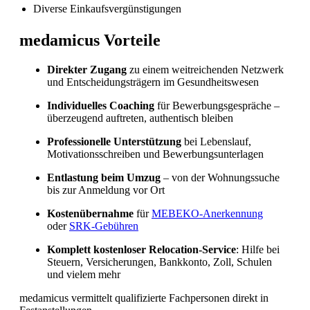
Diverse Einkaufsvergünstigungen
Fachkräftemangel in Gesundheitsberufen 2026
medamicus Vorteile
in der Schweiz: Herausforderungen und
Chancen
Direkter Zugang
zu einem weitreichenden Netzwerk
und Entscheidungsträgern im Gesundheitswesen
Individuelles Coaching
für Bewerbungsgespräche –
überzeugend auftreten, authentisch bleiben
Professionelle Unterstützung
bei Lebenslauf,
Motivationsschreiben und Bewerbungsunterlagen
Entlastung beim Umzug
– von der Wohnungssuche
bis zur Anmeldung vor Ort
Kostenübernahme
für
MEBEKO-Anerkennung
oder
SRK-Gebühren
Komplett kostenloser Relocation-Service
: Hilfe bei
Steuern, Versicherungen, Bankkonto, Zoll, Schulen
und vielem mehr
medamicus vermittelt qualifizierte Fachpersonen direkt in