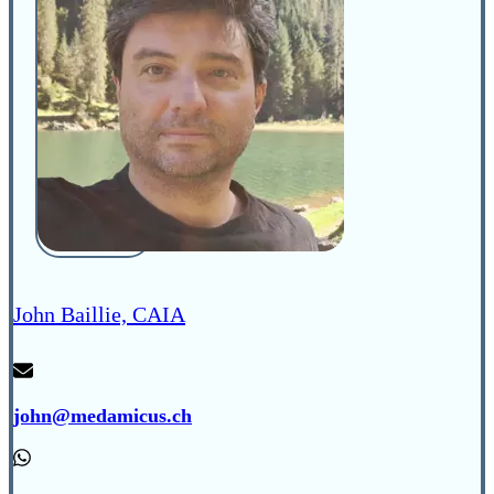
John Baillie, CAIA
john@medamicus.ch