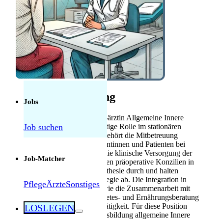
Anerkennung
Mebeko Anerkennung
für Ärzte
Diplom-
Anerkennung für
Fachkräfte
Herausforderungen als Pflegekraft in der
Schweiz: Was tatsächlich manchmal schwierig
Stellenbeschreibung
ist — und was nicht
Jobs
Sie übernehmen als Oberarzt/-ärztin Allgemeine Innere
Job suchen
Medizin in Zürich eine vielseitige Rolle im stationären
Bereich. Zu Ihren Aufgaben gehört die Mitbetreuung
stationärer polymorbider Patientinnen und Patienten bei
internistischen Fragen sowie die klinische Versorgung der
Job-Matcher
stationären Patienten. Sie führen präoperative Konzilien in
Zusammenarbeit mit der Anästhesie durch und halten
Visiten im Zentrum für Paraplegie ab. Die Integration in
Pflege
Ärzte
Sonstiges
interdisziplinäre Rapporte sowie die Zusammenarbeit mit
Infektiologie, Apotheke, Diabetes- und Ernährungsberatung
sind fester Bestandteil Ihrer Tätigkeit. Für diese Position
LOSLEGEN
benötigen Sie eine Facharztausbildung allgemeine Innere