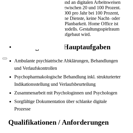
eigenverantwortlicher Arbeit und an digitalen Arbeitsweisen
Als Pflegekraft in die Schweiz: Leben, Kultur
ist wichtig. Das Pensum liegt zwischen 20 und 100 Prozent.
und Alltag (2026)
Das Gehalt beträgt CHF 200’000 pro Jahr bei 100 Prozent,
pro rata berechnet. Es gibt keine Dienste, keine Nacht- oder
Wochenendarbeit sowie klare Planbarkeit. Home Office ist
fester Bestandteil des Arbeitsmodells. Gestaltungsspielraum
besteht, da der Standort neu aufgebaut wird.
Zuständigkeiten / Hauptaufgaben
Ambulante psychiatrische Abklärungen, Behandlungen
und Verlaufskontrollen
Psychopharmakologische Behandlung inkl. strukturierter
Indikationsstellung und Verlaufsbeurteilung
Arbeitsbedingungen in der Pflege in der
Schweiz
Zusammenarbeit mit Psychologinnen und Psychologen
Sorgfältige Dokumentation über schlanke digitale
Prozesse
Qualifikationen / Anforderungen