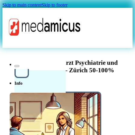
Skip to main content
Skip to footer
Magazin
Fachärztin/Facharzt Psychiatrie und
Psychotherapie – Zürich 50-100%
Info
Über uns
In der
Schweiz in der Pflege
Quellensteuer Lohnrechner
MAGAZIN
arbeiten
Ratgeber
Krankenkasse
Leitfaden
Start in der Schweiz