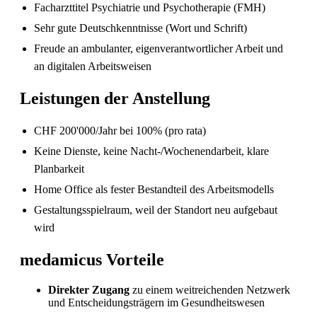
Facharzttitel Psychiatrie und Psychotherapie (FMH)
Sehr gute Deutschkenntnisse (Wort und Schrift)
Freude an ambulanter, eigenverantwortlicher Arbeit und
an digitalen Arbeitsweisen
Pflegefachperson Schweiz: Anerkennung &
Gehalt
Leistungen der Anstellung
CHF 200'000/Jahr bei 100% (pro rata)
Keine Dienste, keine Nacht-/Wochenendarbeit, klare
Planbarkeit
Home Office als fester Bestandteil des Arbeitsmodells
Gestaltungsspielraum, weil der Standort neu aufgebaut
wird
medamicus Vorteile
Die gefragtesten Gesundheitsberufe in der
Schweiz im Jahr 2026
Direkter Zugang
zu einem weitreichenden Netzwerk
und Entscheidungsträgern im Gesundheitswesen