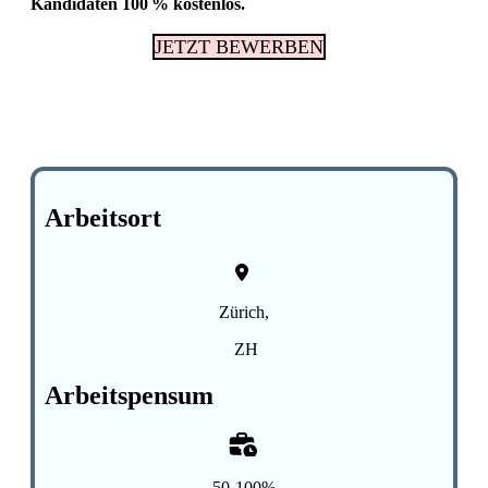
Kandidaten 100 % kostenlos.
JETZT BEWERBEN
Fachkräftemangel in Gesundheitsberufen 2026
in der Schweiz: Herausforderungen und
Chancen
Arbeitsort
Zürich,
ZH
Arbeitspensum
50-100%