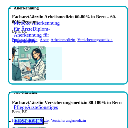
Anerkennung
Facharzt/-ärztin Arbeitsmedizin 60-80% in Bern – 60-
80% Pensum
Mebeko Anerkennung
für Ärzte
Diplom-
Bern, BE
Anerkennung für
Facharzt/-ärztin
,
Ärzte
,
Arbeitsmedizin
,
Versicherungsmedizin
Fachkräfte
Jobs
Job suchen
Job-Matcher
Facharzt/-ärztin Versicherungsmedizin 80-100% in Bern
Pflege
Ärzte
Sonstiges
Bern, BE
LOSLEGEN
Facharzt/-ärztin
,
Ärzte
,
Versicherungsmedizin