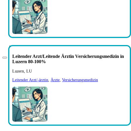
Leitender Arzt/Leitende Ärztin Versicherungsmedizin in
Luzern 80-100%
Luzern, LU
Leitender Arzt/-ärztin
,
Ärzte
,
Versicherungsmedizin