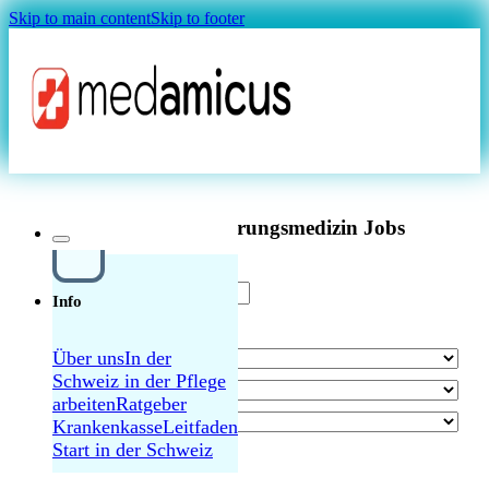
Skip to main content
Skip to footer
Magazin
Facharzt/-ärztin Arbeitsmedizin 60-80% in
Bern – 60-80% Pensum
Aktuelle Versicherungsmedizin Jobs
Info
Facharzt/-ärztin Versicherungsmedizin 80-
100% in Bern
Über uns
In der
Schweiz in der Pflege
MAGAZIN
arbeiten
Ratgeber
Leitender Arzt/Leitende Ärztin
Krankenkasse
Leitfaden
Versicherungsmedizin in Luzern 80-100%
Start in der Schweiz
alle Jobs durchsuchen