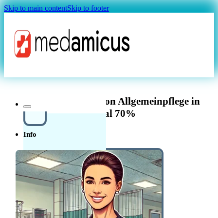
Skip to main content
Skip to footer
Magazin
dipl. Pflegefachperson Allgemeinpflege in
Liestal 70%
Info
Über uns
In der
Schweiz in der Pflege
Quellensteuer Lohnrechner
MAGAZIN
arbeiten
Ratgeber
Krankenkasse
Leitfaden
Start in der Schweiz