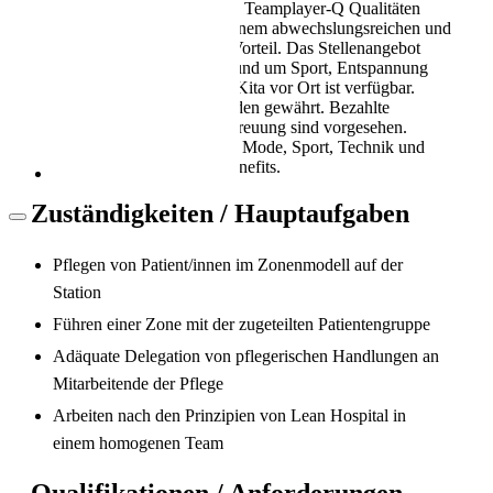
Organisationsvermögen. Tolle Teamplayer-Q Qualitäten
Als Pflegekraft in die Schweiz: Leben, Kultur
werden erwartet. Freude an einem abwechslungsreichen und
und Alltag (2026)
lebhaften Spitalalltag ist von Vorteil. Das Stellenangebot
umfasst attraktive Angebote rund um Sport, Entspannung
und Ernährung. Vergünstigte Kita vor Ort ist verfügbar.
Volle Erziehungszulagen werden gewährt. Bezahlte
Kurzabsenzen bei Notfall-Betreuung sind vorgesehen.
Attraktive Rabatte für Reisen, Mode, Sport, Technik und
Fahrzeuge gehören zu den Benefits.
Zuständigkeiten / Hauptaufgaben
Pflegen von Patient/innen im Zonenmodell auf der
Station
Arbeitsbedingungen in der Pflege in der
Führen einer Zone mit der zugeteilten Patientengruppe
Schweiz
Adäquate Delegation von pflegerischen Handlungen an
Mitarbeitende der Pflege
Arbeiten nach den Prinzipien von Lean Hospital in
einem homogenen Team
Qualifikationen / Anforderungen