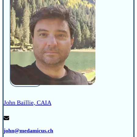
John Baillie, CAIA
john@medamicus.ch