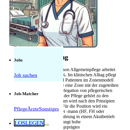
Anerkennung
Mebeko Anerkennung
für Ärzte
Diplom-
Anerkennung für
Fachkräfte
Herausforderungen als Pflegekraft in der
Schweiz: Was tatsächlich manchmal schwierig
Stellenbeschreibung
ist — und was nicht
Jobs
Die diplomierte Pflegefachperson Allgemeinpflege arbeitet
Job suchen
in Liestal im Pensum von 70 %. Im klinischen Alltag pflegt
die Fachkraft Patientinnen und Patienten im Zonenmodell
auf der Station. Dabei führt sie eine Zone mit der zugeteilten
Patientengruppe. Adäquate Delegation von pflegerischen
Job-Matcher
Handlungen an Mitarbeitende der Pflege gehört zu den
Aufgaben. Im homogenen Team wird nach den Prinzipien
von Jean Hospital gearbeitet. Für die Position wird ein
Pflege
Ärzte
Sonstiges
Diplom als Pflegefachfrau oder -mann (HF, FH oder
äquivalent) vorausgesetzt. Erfahrung in einem Akutbetrieb
ist erforderlich. Die Rolle verlangt hohe
LOSLEGEN
Patientenorientierung und ausgeprägtes