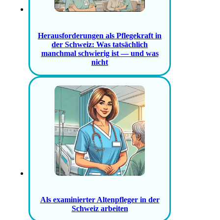
Herausforderungen als Pflegekraft in
der Schweiz: Was tatsächlich
manchmal schwierig ist — und was
nicht
Als examinierter Altenpfleger in der
Schweiz arbeiten