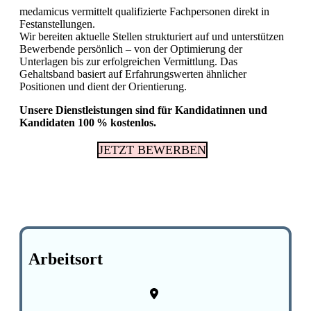
medamicus vermittelt qualifizierte Fachpersonen direkt in
Festanstellungen.
Fachkräftemangel in Gesundheitsberufen 2026
Wir bereiten aktuelle Stellen strukturiert auf und unterstützen
in der Schweiz: Herausforderungen und
Bewerbende persönlich – von der Optimierung der
Chancen
Unterlagen bis zur erfolgreichen Vermittlung. Das
Gehaltsband basiert auf Erfahrungswerten ähnlicher
Positionen und dient der Orientierung.
Unsere Dienstleistungen sind für Kandidatinnen und
Kandidaten 100 % kostenlos.
JETZT BEWERBEN
Arbeitsort