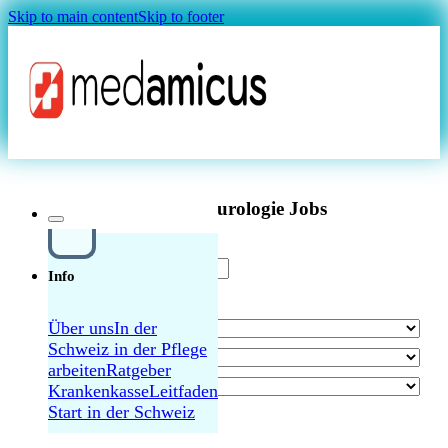
Skip to main content
Skip to footer
Magazin
Chefärztin/Chefarzt Neurologie – Zürich 80-
100% – Interne und externe Schulungen
Aktuelle Neurologie Jobs
Info
Über uns
In der
Schweiz in der Pflege
MAGAZIN
arbeiten
Ratgeber
Krankenkasse
Leitfaden
Start in der Schweiz
alle Jobs durchsuchen