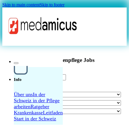
Skip to main content
Skip to footer
Magazin
Pflegefachperson Langzeitpflege in Zürich
80-100%
Aktuelle Altenpflege Jobs
Info
Teamleitung Pflege Pflege älterer Menschen
100% in Luzern
Über uns
In der
Schweiz in der Pflege
MAGAZIN
arbeiten
Ratgeber
Teamleitung Pflege Altenpflege 80-100% in
Krankenkasse
Leitfaden
Luzern – umfangreiche interne und externe
Start in der Schweiz
Weiterbildungen
alle Jobs durchsuchen