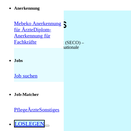
Anerkennung
Pflegefachfrau/-mann Geriatrische Pflege –
Luzern 80-100% – umfangreiche interne und
Mebeko Anerkennung
externe Weiterbildungen
für Ärzte
Diplom-
Anerkennung für
Fachkräfte
Staatssekretariat für Wirtschaft (SECO) –
eidgenössisch bewilligte internationale
Pflegeexperte/Pflegeexpertin Langzeitpflege
Arbeitsvermittlung
50-100% in Felben-Wellhausen –
Karriereplanung und Weiterbildung
Jobs
Job suchen
Dipl. Pflegefachperson Langzeitpflege –
Gerlikon 50-100%
Job-Matcher
Pflege
Ärzte
Sonstiges
FaGe Pflege älterer Menschen in Immensee
50-100% – Aus- und
alle Jobs
LOSLEGEN
Weiterbildungsmöglichkeiten
Übersicht Fachrichtungen