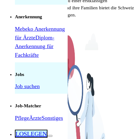
Behandlungsmethoden bis hin zu einer erstklassigen
Lebensqualität für Fachkräfte und ihre Familien bietet die Schweiz
ein attraktives Umfeld für Urologen.
Anerkennung
Mebeko Anerkennung
für Ärzte
Diplom-
Anerkennung für
Fachkräfte
Herausforderungen als Pflegekraft in der
Schweiz: Was tatsächlich manchmal schwierig
ist — und was nicht
Jobs
Job suchen
Job-Matcher
Pflege
Ärzte
Sonstiges
LOSLEGEN