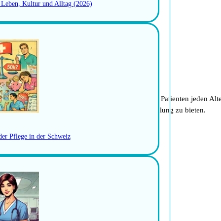
: Leben, Kultur und Alltag (2026)
ietet eine erstklassige medizinische Versorgung für Patienten jeden Al
räfte, um jungen Patienten die bestmögliche Behandlung zu bieten.
der Pflege in der Schweiz
chiedene Bereiche zu spezialisieren, darunter:
 bei Neugeborenen.
chließlich Herzoperationen.
Magen, Darm und Leber.
enkproblemen bei Kindern.
ner Fehlbildungen und Traumafolgen.