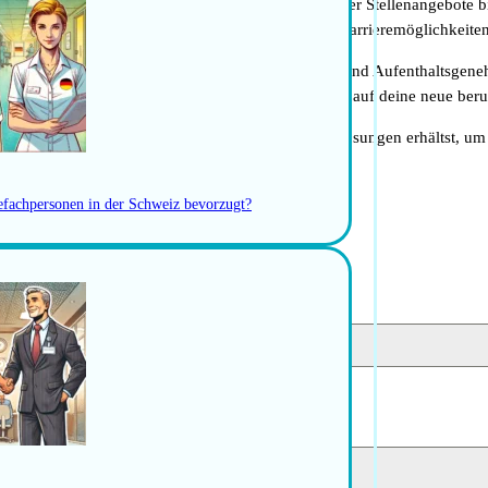
zesses zur Seite, von der Identifizierung passender Stellenangebote b
t genau und können dir dabei helfen, die besten Karrieremöglichkeiten
cklung, einschließlich der Beantragung von Arbeits- und Aufenthaltsg
ie möglich zu gestalten, damit du dich voll und ganz auf deine neue ber
fessionelle Unterstützung und maßgeschneiderte Lösungen erhältst, um d
gefachpersonen in der Schweiz bevorzugt?
Kontakt auf.