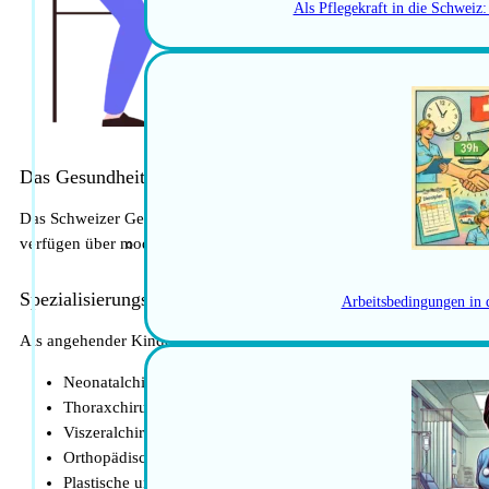
Als Pflegekraft in die Schweiz
Das Gesundheitssystem in der Schweiz
Das Schweizer Gesundheitssystem zählt zu den besten der Welt und b
verfügen über modernste Einrichtungen und hochqualifizierte Fachk
Spezialisierungsmöglichkeiten in der Kinderchirurgie
Arbeitsbedingungen in 
Als angehender Kinderchirurg hast du die Möglichkeit, dich auf vers
Neonatalchirurgie: Behandlung von chirurgischen Problemen
Thoraxchirurgie: Chirurgische Eingriffe im Brustbereich, eins
Viszeralchirurgie: Operationen an den inneren Organen wie 
Orthopädische Chirurgie: Behandlung von Knochen- und Gel
Plastische und rekonstruktive Chirurgie: Korrektur angebore