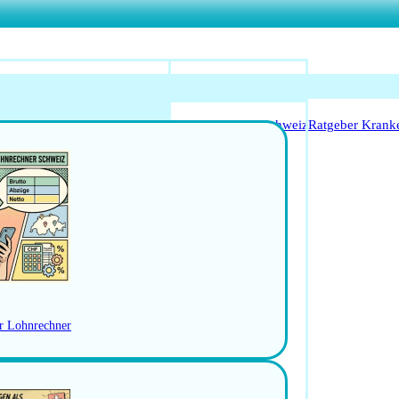
o Anerkennung für Ärzte
Leitfaden Start in der Schweiz
Ratgeber Krank
Arbeitsbedingungen
schweiz
Jobs in der Ostschweiz
RBEN
er Lohnrechner