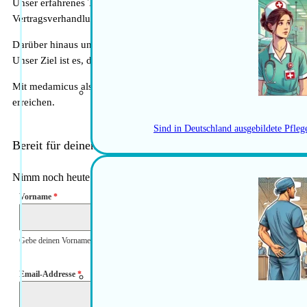
Unser erfahrenes Team steht dir während des gesamten Bewerbungspro
Vertragsverhandlungen. Wir kennen den schweizerischen Arbeitsmark
Darüber hinaus unterstützen wir dich bei der administrativen Abwi
Unser Ziel ist es, dir den Übergang in die Schweiz so reibungslos w
Mit medamicus als deinem Partner kannst du sicher sein, dass du pro
erreichen.
Sind in Deutschland ausgebildete Pfle
Bereit für deinen nächsten Karriereschritt in der Schweiz?
Nimm noch heute für eine unverbindliche und kostenfreie Beratung 
Vorname
*
Gebe deinen Vornamen ein
Email-Addresse
*