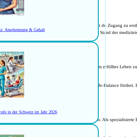
che Ausbildung und Forschung. Als Kinderchirurg hast du Zugang zu ers
iz: Anerkennung & Gehalt
en. Dies ermöglicht es dir, stets auf dem neuesten Stand der medizini
bensqualität, die es Kinderchirurgen ermöglicht, ein erfülltes Leben z
Umgebung zu leben, die eine ausgeglichene Work-Life-Balance fördert. Di
gen in den Städten.
rufe in der Schweiz im Jahr 2026
kann medamicus dir wertvolle Unterstützung bieten. Als spezialisierte 
 Einrichtungen in der Schweiz.