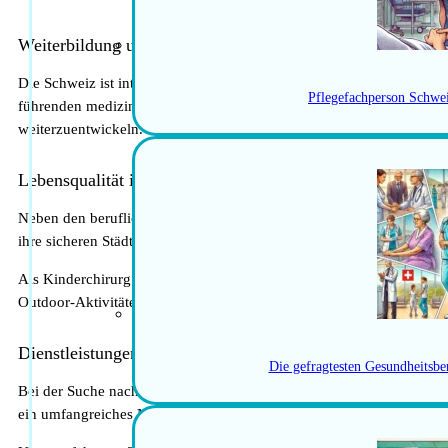
Weiterbildung und Forschung
Die Schweiz ist international bekannt für ihre exzellente medizinis
Pflegefachperson Schwe
führenden medizinischen Studien und Forschungsprojekten teilzunehm
weiterzuentwickeln.
Lebensqualität in der Schweiz
Neben den beruflichen Möglichkeiten bietet die Schweiz eine hohe Le
ihre sicheren Städte und ihre hohe Lebenszufriedenheit.
Als Kinderchirurg in der Schweiz hast du die Möglichkeit, in einer 
Outdoor-Aktivitäten in den Alpen bis hin zu kulturellen Veranstaltun
Dienstleistungen von medamicus
Die gefragtesten Gesundheitsbe
Bei der Suche nach einem Job und der Niederlassung in der Schweiz 
ein umfangreiches Netzwerk von Krankenhäusern und medizinischen