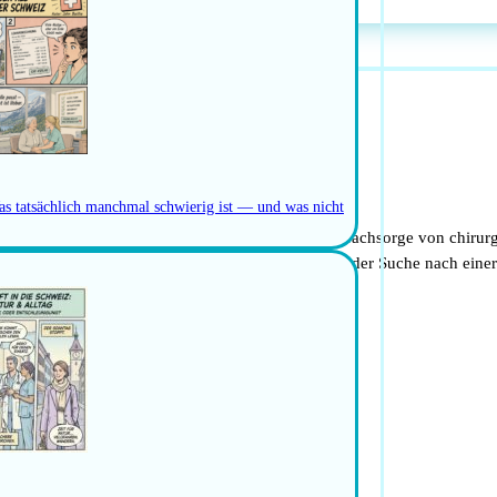
n der Schweiz
z
as tatsächlich manchmal schwierig ist — und was nicht
gebiet, das sich mit der Diagnose, Behandlung und Nachsorge von chiru
rspektiven für angehende Kinderchirurgen, die auf der Suche nach einer