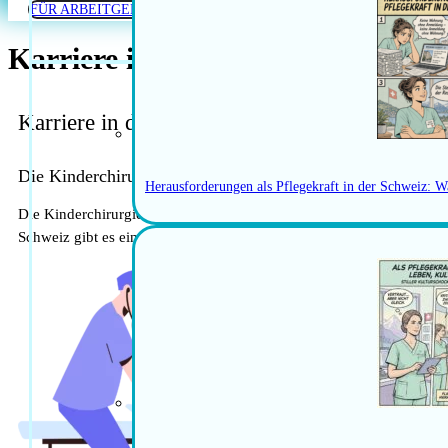
FÜR ARBEITGEBER
Karriere in der Kinderchirurgie i
Karriere in der Kinderchirurgie in der Schwei
Die Kinderchirurgie in der Schweiz: Eine Übersicht
Herausforderungen als Pflegekraft in der Schweiz: W
Die Kinderchirurgie ist ein hochspezialisiertes medizinisches Fach
Schweiz gibt es eine Vielzahl von Möglichkeiten und beruflichen Pe