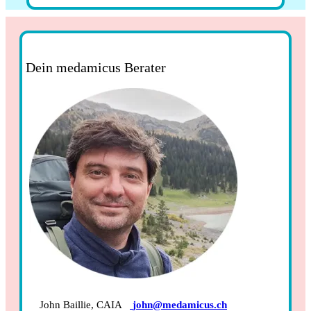
Dein medamicus Berater
John Baillie, CAIA
john@medamicus.ch