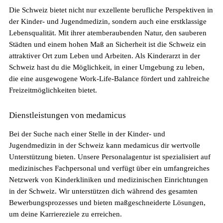
Die Schweiz bietet nicht nur exzellente berufliche Perspektiven in
Die gefragtesten Gesundheitsberufe in der
der Kinder- und Jugendmedizin, sondern auch eine erstklassige
Schweiz im Jahr 2026
Lebensqualität. Mit ihrer atemberaubenden Natur, den sauberen
Städten und einem hohen Maß an Sicherheit ist die Schweiz ein
attraktiver Ort zum Leben und Arbeiten. Als Kinderarzt in der
Schweiz hast du die Möglichkeit, in einer Umgebung zu leben,
die eine ausgewogene Work-Life-Balance fördert und zahlreiche
Freizeitmöglichkeiten bietet.
Dienstleistungen von medamicus
Bei der Suche nach einer Stelle in der Kinder- und
Jugendmedizin in der Schweiz kann medamicus dir wertvolle
Unterstützung bieten. Unsere Personalagentur ist spezialisiert auf
Sind in Deutschland ausgebildete
medizinisches Fachpersonal und verfügt über ein umfangreiches
Pflegefachpersonen in der Schweiz bevorzugt?
Netzwerk von Kinderkliniken und medizinischen Einrichtungen
in der Schweiz. Wir unterstützen dich während des gesamten
Bewerbungsprozesses und bieten maßgeschneiderte Lösungen,
um deine Karriereziele zu erreichen.