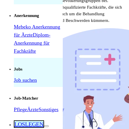
und Entwicklung der jüngsten Bevölkerungsgruppen bei.
Schweizer Kinderärzte sind hochqualifizierte Fachkräfte, die sich
sowohl um die Prävention als auch um die Behandlung
Anerkennung
verschiedenster Krankheiten und Beschwerden kümmern.
Mebeko Anerkennung
für Ärzte
Diplom-
Anerkennung für
Fachkräfte
Herausforderungen als Pflegekraft in der
Schweiz: Was tatsächlich manchmal schwierig
ist — und was nicht
Jobs
Job suchen
Job-Matcher
Pflege
Ärzte
Sonstiges
LOSLEGEN