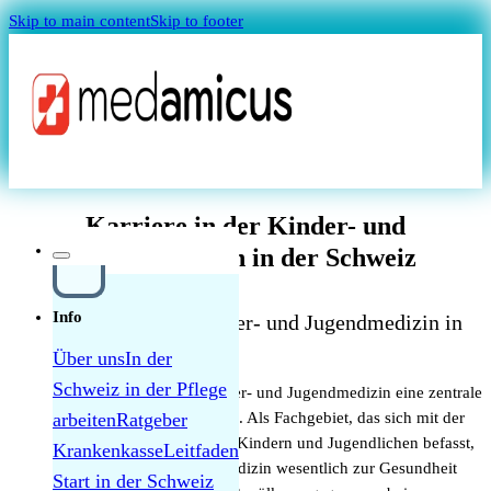
Skip to main content
Skip to footer
Magazin
Karriere in der Kinder- und
Jugendmedizin in der Schweiz
Info
Die Bedeutung der Kinder- und Jugendmedizin in
der Schweiz
Über uns
In der
Schweiz in der Pflege
In der Schweiz nimmt die Kinder- und Jugendmedizin eine zentrale
Quellensteuer Lohnrechner
Rolle im Gesundheitssystem ein. Als Fachgebiet, das sich mit der
arbeiten
Ratgeber
medizinischen Versorgung von Kindern und Jugendlichen befasst,
Krankenkasse
Leitfaden
MAGAZIN
trägt die Kinder- und Jugendmedizin wesentlich zur Gesundheit
Start in der Schweiz