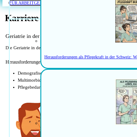
FÜR ARBEITGEBER
Karriere in der Geriatrie in der 
Geriatrie in der Schweiz: Herausforderungen und Chancen 
Die Geriatrie in der Schweiz spielt eine immer wichtigere Rolle ang
Herausforderungen als Pflegekraft in der Schweiz: W
Herausforderungen der Geriatrie in der Schweiz
Demografischer Wandel: Die Schweiz sieht sich mit einer alter
Multimorbidität: Ältere Menschen leiden oft an mehreren Kran
Pflegebedarf: Mit dem Alter steigt der Bedarf an Pflege und 