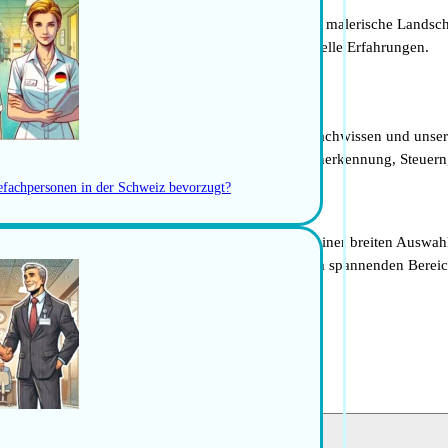
he Lebensqualität für Ärzte und ihre Familien. Die malerische Landsch
rmöglicht die multikulturelle Umgebung neue kulturelle Erfahrungen.
teressiert sind, bei ihrem Bewerbungsprozess. Unser Fachwissen und uns
ssystem, zur Kultur in Schweizer Kliniken, Diplom-Anerkennung, Steue
gefachpersonen in der Schweiz bevorzugt?
 die sich auf die Geriatrie spezialisiert haben. Mit einer breiten Auswa
raktives Ziel für Fachleute, die ihre Karriere in diesem spannenden Bere
Kontakt auf.