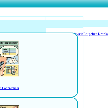
o Anerkennung für Ärzte
Leitfaden Start in der Schweiz
Ratgeber Krank
Arbeitsbedingungen
schweiz
Jobs in der Ostschweiz
RBEN
er Lohnrechner