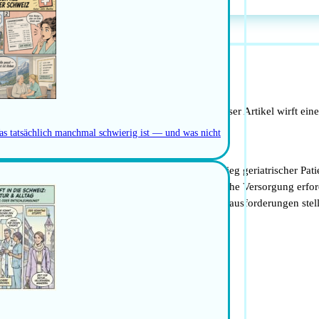
Schweiz
für die alternde Bevölkerung
esichts der zunehmenden Zahl älterer Menschen. Dieser Artikel wirft e
as tatsächlich manchmal schwierig ist — und was nicht
nden Bevölkerung konfrontiert, was zu einem Anstieg geriatrischer Patie
kheiten gleichzeitig, was eine komplexe medizinische Versorgung erfor
Betreuung, was das Gesundheitssystem vor große Herausforderungen stell