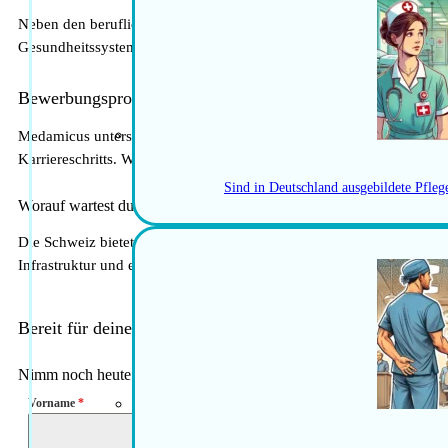
Neben den beruflichen Möglichkeiten bietet die Schweiz auch eine ho
Gesundheitssystem tragen zur Attraktivität des Landes bei. Zudem e
Bewerbungsprozess
Medamicus unterstützt Ärzte, die an einer Stelle in der Schweiz in
Karriereschritts. Wir stehen bei Fragen zum Schweizer Gesundheit
Sind in Deutschland ausgebildete Pfle
Worauf wartest du noch? Starte noch heute!
Die Schweiz bietet herausragende berufliche Möglichkeiten für Ärzte,
Infrastruktur und einer hohen Lebensqualität ist die Schweiz ein att
Bereit für deinen nächsten Karriereschritt in der Schweiz?
Nimm noch heute für eine unverbindliche und kostenfreie Beratung 
Vorname
*