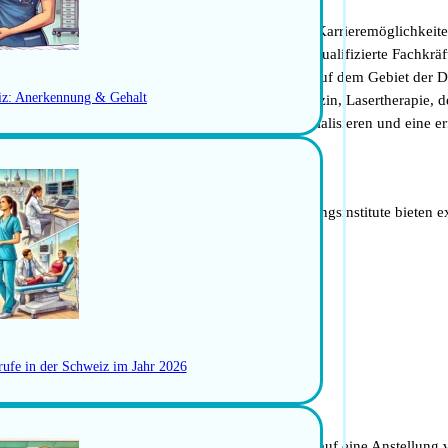
ußerst vielfältig und bieten eine breite Palette von Karrieremöglichkei
t es zahlreiche Beschäftigungsmöglichkeiten für qualifizierte Fachkräfte
terrolle in der Forschung und Patientenversorgung auf dem Gebiet der De
iz: Anerkennung & Gehalt
ienstleistungen im Bereich der ästhetischen Medizin, Lasertherapie, 
h je nach ihren Interessen und Fähigkeiten zu spezialisieren und eine e
g und Lehre. Zahlreiche Universitäten und Forschungsinstitute bieten e
der Regel:
rufe in der Schweiz im Jahr 2026
iten oder Weiterbildungen, können deine Chancen auf eine Anstellung 