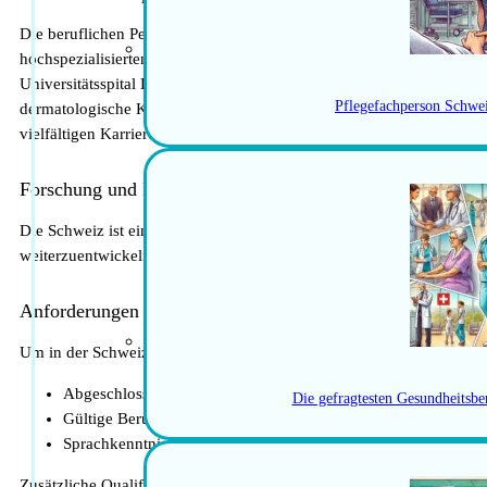
Die beruflichen Perspektiven für Dermatologen in der Schweiz sind ä
hochspezialisierten dermatologischen Zentren und privaten Praxen gib
Universitätsspital Basel und das Inselspital Bern nehmen eine Vorrei
Pflegefachperson Schwe
dermatologische Kliniken und Praxen innovative Behandlungen und D
vielfältigen Karrieremöglichkeiten ermöglichen es Dermatologen, sic
Forschung und Lehre
Die Schweiz ist ein führender Standort für dermatologische Forschun
weiterzuentwickeln.
Anforderungen und Qualifikationen
Um in der Schweiz als Dermatologe tätig zu werden, benötigst du in 
Abgeschlossene Facharztausbildung in Dermatologie
Die gefragtesten Gesundheitsbe
Gültige Berufserlaubnis
Sprachkenntnisse in Deutsch, Französisch oder Italienisch
Zusätzliche Qualifikationen und Erfahrungen, wie Forschungstätigke