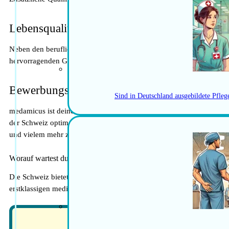
Lebensqualität in der Schweiz
Neben den beruflichen Perspektiven bietet die Schweiz eine hohe Leb
hervorragenden Gesundheitssystem ist die Schweiz ein attraktiver O
Bewerbungsprozess
Sind in Deutschland ausgebildete Pfle
medamicus ist deine erste Anlaufstelle, wenn du eine Stelle in der 
der Schweiz optimal zu planen und umzusetzen. Unsere Experten st
und vielem mehr zur Seite.
Worauf wartest du noch? Starte noch heute!
Die Schweiz bietet herausragende berufliche Möglichkeiten für Medizi
erstklassigen medizinischen Infrastruktur und einer hohen Lebensquali