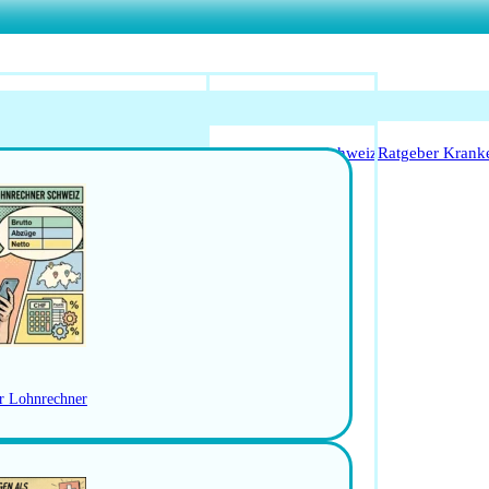
o Anerkennung für Ärzte
Leitfaden Start in der Schweiz
Ratgeber Krank
Arbeitsbedingungen
schweiz
Jobs in der Ostschweiz
RBEN
er Lohnrechner