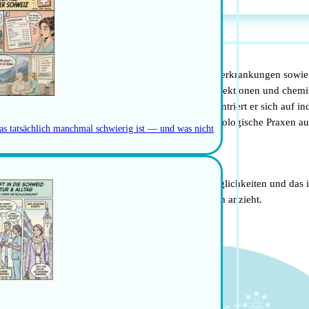
der Schweiz
d Vorbeugung von Hautkrankheiten, Haar- und Nagelerkrankungen sowi
lich Verfahren wie Lasertherapie, Botulinumtoxin-Injektionen und chem
ld zu fördern. In der medizinischen Kosmetik konzentriert er sich auf 
ahren und die Integration von Telemedizin in dermatologische Praxen a
as tatsächlich manchmal schwierig ist — und was nicht
n für Mediziner
ätig sein? Entdecke die vielfältigen beruflichen Möglichkeiten und das i
nd eine hohe Lebensqualität, die Mediziner wie dich anzieht.