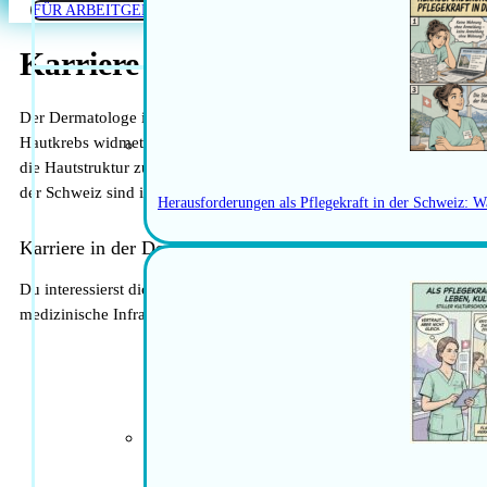
FÜR ARBEITGEBER
Karriere in der Dermatologie in 
Der Dermatologe ist ein Experte für die Diagnose, Behandlung un
Hautkrebs widmet er sich auch der ästhetischen Medizin, einschließ
die Hautstruktur zu verbessern und ein jugendliches Erscheinungsbi
der Schweiz sind innovative Ansätze wie KI-gestützte Diagnoseverf
Herausforderungen als Pflegekraft in der Schweiz: W
Karriere in der Dermatologie in der Schweiz: Ein Leitfade
Du interessierst dich für Dermatologie und möchtest in der Schweiz t
medizinische Infrastruktur, eine blühende Forschungsgemeinschaft u