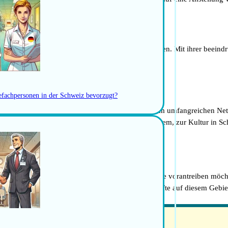
ensqualität für Mediziner wie dich und ihre Familien. Mit ihrer beeind
rt zum Leben und Arbeiten.
gefachpersonen in der Schweiz bevorzugt?
Schweiz suchst. Mit unserem Fachwissen und unserem umfangreichen Netzw
ehen dir bei Fragen zum Schweizer Gesundheitssystem, zur Kultur in 
ner wie dich, die ihre Karriere in der Dermatologie vorantreiben möcht
tät ist die Schweiz ein attraktives Ziel für Fachkräfte auf diesem Gebie