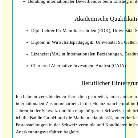
Beratung internationaler Bewerbender beim Einstieg in 
Akademische Qualifikat
Dipl. Lehrer für Maturitätsschulen (EDK), Universität S
Diplom in Wirtschaftspädagogik, Universität St. Galle
Fachkräftemangel in Gesundheitsberufen 2026
Lizenziat (MA) in Internationalen Beziehungen, Gradua
in der Schweiz: Herausforderungen und
Chancen
Chartered Alternative Investment Analyst (CAIA)
Beruflicher Hintergru
Ich habe in verschiedenen Bereichen gearbeitet, unter anderem
internationalen Zusammenarbeit, in der Finanzbranche und im P
Jahren in der Schweiz und bin eingebürgerter Schweizer mit bri
ich die Baillie GmbH und die Marke medamicus®, unter der ich
Festanstellungen in der Schweiz vermittle und Kandidaten i
Anerkennungsverfahren begleite.