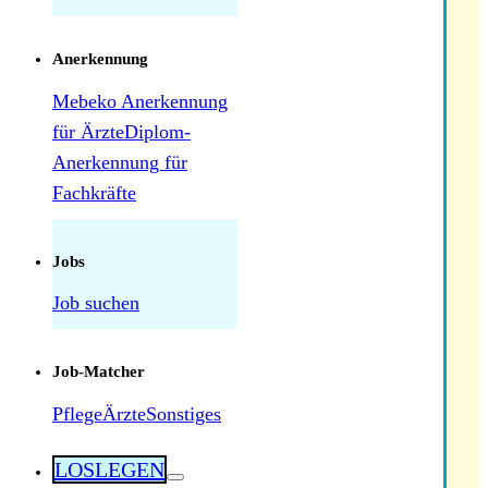
Anerkennung
Mebeko Anerkennung
für Ärzte
Diplom-
Anerkennung für
Fachkräfte
Herausforderungen als Pflegekraft in der
Schweiz: Was tatsächlich manchmal schwierig
ist — und was nicht
Jobs
Job suchen
Job-Matcher
Pflege
Ärzte
Sonstiges
LOSLEGEN