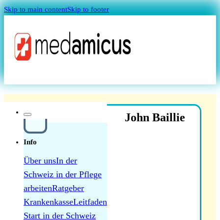
Skip to main content
Skip to footer
Magazin
John Baillie
Info
Über uns
In der
Schweiz in der Pflege
Quellensteuer Lohnrechner
arbeiten
Ratgeber
Krankenkasse
Leitfaden
MAGAZIN
Start in der Schweiz