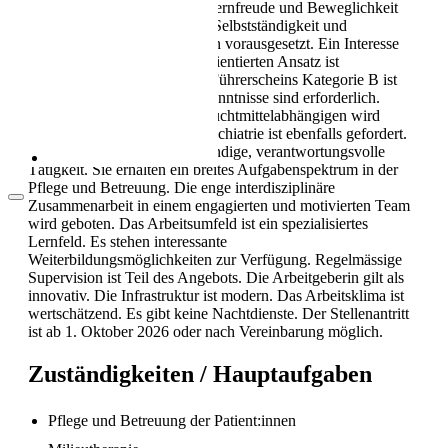
Dipl. Pflegefachperson HF. Lernfreude und Beweglichkeit
Als Pflegekraft in die Schweiz: Leben, Kultur
im Denken sind erforderlich. Selbstständigkeit und
und Alltag (2026)
kommunikative Stärke werden vorausgesetzt. Ein Interesse
am lösungs- und ressourcenorientierten Ansatz ist
notwendig. Der Besitz eines Führerscheins Kategorie B ist
zwingend. EDV-Anwenderkenntnisse sind erforderlich.
Erfahrung in der Arbeit mit Suchtmittelabhängigen wird
erwartet. Erfahrung in der Psychiatrie ist ebenfalls gefordert.
Die Stelle bietet eine eigenständige, verantwortungsvolle
Tätigkeit. Sie erhalten ein breites Aufgabenspektrum in der
Pflege und Betreuung. Die enge interdisziplinäre
Zusammenarbeit in einem engagierten und motivierten Team
wird geboten. Das Arbeitsumfeld ist ein spezialisiertes
Lernfeld. Es stehen interessante
Weiterbildungsmöglichkeiten zur Verfügung. Regelmässige
Supervision ist Teil des Angebots. Die Arbeitgeberin gilt als
Arbeitsbedingungen in der Pflege in der
innovativ. Die Infrastruktur ist modern. Das Arbeitsklima ist
Schweiz
wertschätzend. Es gibt keine Nachtdienste. Der Stellenantritt
ist ab 1. Oktober 2026 oder nach Vereinbarung möglich.
Zuständigkeiten / Hauptaufgaben
Pflege und Betreuung der Patient:innen