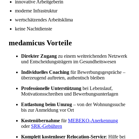
innovative Arbeitgeberin
moderne Infrastruktur
Fachkräftemangel in Gesundheitsberufen 2026
in der Schweiz: Herausforderungen und
wertschätzendes Arbeitsklima
Chancen
keine Nachtdienste
medamicus Vorteile
Direkter Zugang
zu einem weitreichenden Netzwerk
und Entscheidungsträgern im Gesundheitswesen
Individuelles Coaching
für Bewerbungsgespräche –
überzeugend auftreten, authentisch bleiben
Professionelle Unterstützung
bei Lebenslauf,
Motivationsschreiben und Bewerbungsunterlagen
Entlastung beim Umzug
– von der Wohnungssuche
bis zur Anmeldung vor Ort
Kostenübernahme
für
MEBEKO-Anerkennung
oder
SRK-Gebühren
Komplett kostenloser Relocation-Service
: Hilfe bei