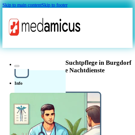
Skip to main content
Skip to footer
Magazin
Pflegefachfrau/-mann Suchtpflege in Burgdorf
100% – keine Nachtdienste
Info
Über uns
In der
Schweiz in der Pflege
Quellensteuer Lohnrechner
MAGAZIN
arbeiten
Ratgeber
Krankenkasse
Leitfaden
Start in der Schweiz