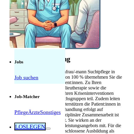
Anerkennung
Mebeko Anerkennung
für Ärzte
Diplom-
Anerkennung für
Fachkräfte
Herausforderungen als Pflegekraft in der
Schweiz: Was tatsächlich manchmal schwierig
Stellenbeschreibung
ist — und was nicht
Jobs
Für die Position als Pflegefachfrau/-mann Suchtpflege in
Job suchen
Burgdorf mit einem Pensum von 100 % übernehmen Sie die
Pflege und Betreuung der Patient:innen. Zu Ihren
Kernaufgaben gehören die Milieutherapie sowie die
Bezugspersonenpflege. Sie führen Kriseninterventionen
Job-Matcher
durch und nehmen an Gesprächsgruppen teil. Zudem leiten
Sie Gesprächsgruppen und unterstützen die Patient:innen in
der Freizeitgestaltung. Die Behandlung erfolgt auf
Pflege
Ärzte
Sonstiges
freiwilliger Basis. Die interdisziplinäre Zusammenarbeit ist
fester Bestandteil der Tätigkeit. Sie wirken an der
Weiterentwicklung des Dienstleistungsangebots mit. Für die
LOSLEGEN
Stelle benötigen Sie eine abgeschlossene Ausbildung als