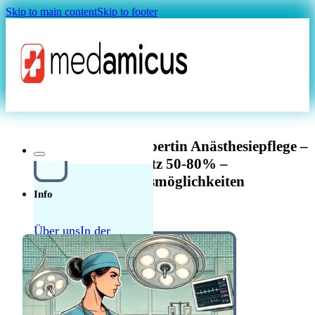
Skip to main content
Skip to footer
Magazin
Pflegeexperte/Pflegeexpertin Anästhesiepflege –
Davos Platz 50-80% –
Fortbildungsmöglichkeiten
Info
Über uns
In der
Schweiz in der Pflege
Quellensteuer Lohnrechner
MAGAZIN
arbeiten
Ratgeber
Krankenkasse
Leitfaden
Start in der Schweiz