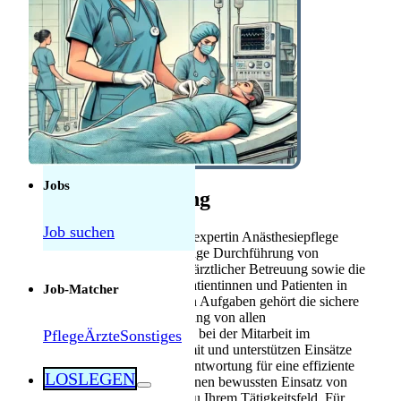
Anerkennung
Mebeko Anerkennung
für Ärzte
Diplom-
Anerkennung für
Fachkräfte
Herausforderungen als Pflegekraft in der
Schweiz: Was tatsächlich manchmal schwierig
ist — und was nicht
Jobs
Stellenbeschreibung
Job suchen
Als Pflegeexperte oder Pflegeexpertin Anästhesiepflege
übernehmen Sie die selbständige Durchführung von
allgemein Anästhesien in fachärztlicher Betreuung sowie die
umfassende Betreuung von Patientinnen und Patienten in
Job-Matcher
Regionalanästhesien. Zu Ihren Aufgaben gehört die sichere
Vorbereitung und Nachbereitung von allen
Anästhesieformen. Sie wirken bei der Mitarbeit im
Pflege
Ärzte
Sonstiges
hausinternen Schmerzdienst mit und unterstützen Einsätze
im Schockraum. Eine Mitverantwortung für eine effiziente
LOSLEGEN
Gestaltung der Abläufe und einen bewussten Einsatz von
Ressourcen gehört ebenfalls zu Ihrem Tätigkeitsfeld. Für