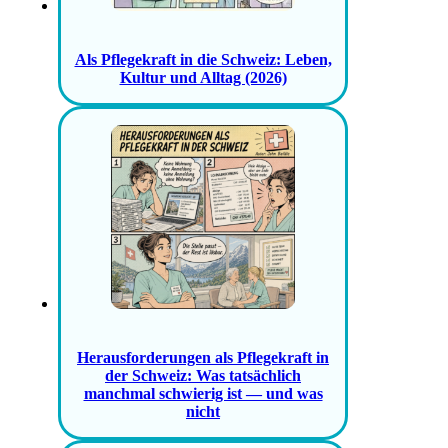
Als Pflegekraft in die Schweiz: Leben,
Kultur und Alltag (2026)
Herausforderungen als Pflegekraft in
der Schweiz: Was tatsächlich
manchmal schwierig ist — und was
nicht