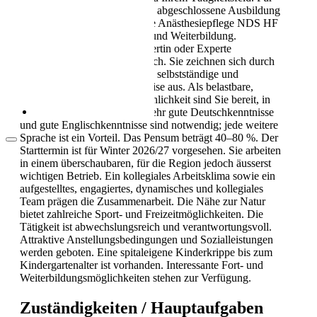
Als Pflegekraft in die Schweiz: Leben, Kultur
diese Rolle benötigen Sie eine abgeschlossene Ausbildung
und Alltag (2026)
als dipl. Expertin oder Experte Anästhesiepflege NDS HF
oder eine gleichwertige Aus- und Weiterbildung.
Berufserfahrung als dipl. Expertin oder Experte
Anästhesiepflege ist erforderlich. Sie zeichnen sich durch
eine verantwortungsbewusste, selbstständige und
patientenorientierte Arbeitsweise aus. Als belastbare,
teamfähige und flexible Persönlichkeit sind Sie bereit, in
allen Schichten zu arbeiten. Sehr gute Deutschkenntnisse
und gute Englischkenntnisse sind notwendig; jede weitere
Sprache ist ein Vorteil. Das Pensum beträgt 40–80 %. Der
Starttermin ist für Winter 2026/27 vorgesehen. Sie arbeiten
in einem überschaubaren, für die Region jedoch äusserst
wichtigen Betrieb. Ein kollegiales Arbeitsklima sowie ein
aufgestelltes, engagiertes, dynamisches und kollegiales
Team prägen die Zusammenarbeit. Die Nähe zur Natur
Arbeitsbedingungen in der Pflege in der
Schweiz
bietet zahlreiche Sport- und Freizeitmöglichkeiten. Die
Tätigkeit ist abwechslungsreich und verantwortungsvoll.
Attraktive Anstellungsbedingungen und Sozialleistungen
werden geboten. Eine spitaleigene Kinderkrippe bis zum
Kindergartenalter ist vorhanden. Interessante Fort- und
Weiterbildungsmöglichkeiten stehen zur Verfügung.
Zuständigkeiten / Hauptaufgaben