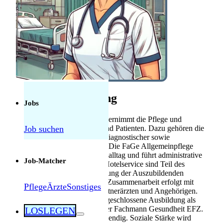
Anerkennung
Mebeko Anerkennung
für Ärzte
Diplom-
Anerkennung für
Fachkräfte
Herausforderungen als Pflegekraft in der
Schweiz: Was tatsächlich manchmal schwierig
Stellenbeschreibung
ist — und was nicht
Jobs
Die FaGe Allgemeinpflege übernimmt die Pflege und
Job suchen
Betreuung der Patientinnen und Patienten. Dazu gehören die
Durchführung pflegerischer, diagnostischer sowie
therapeutischer Massnahmen. Die FaGe Allgemeinpflege
trägt Verantwortung im Pflegealltag und führt administrative
Job-Matcher
Tätigkeiten aus. Einsätze im Hotelservice sind Teil des
Aufgabengebiets. Die Begleitung der Auszubildenden
gehört zu den Aufgaben. Die Zusammenarbeit erfolgt mit
Pflege
Ärzte
Sonstiges
Dipl. Pflegefachpersonen, Partnerärzten und Angehörigen.
Die Position erfordert eine abgeschlossene Ausbildung als
Fachfrau Gesundheit EFZ oder Fachmann Gesundheit EFZ.
LOSLEGEN
Fachliche Versiertheit ist notwendig. Soziale Stärke wird