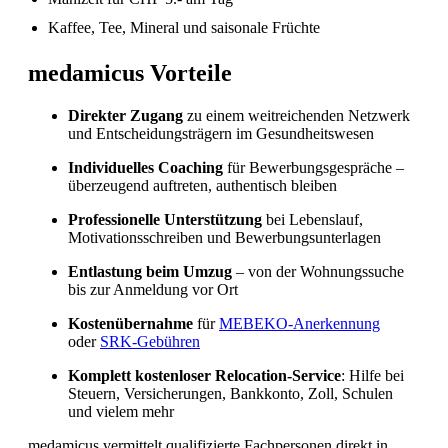
Kaffee, Tee, Mineral und saisonale Früchte
Fachkräftemangel in Gesundheitsberufen 2026
in der Schweiz: Herausforderungen und
medamicus Vorteile
Chancen
Direkter Zugang
zu einem weitreichenden Netzwerk
und Entscheidungsträgern im Gesundheitswesen
Individuelles Coaching
für Bewerbungsgespräche –
überzeugend auftreten, authentisch bleiben
Professionelle Unterstützung
bei Lebenslauf,
Motivationsschreiben und Bewerbungsunterlagen
Entlastung beim Umzug
– von der Wohnungssuche
bis zur Anmeldung vor Ort
Kostenübernahme
für
MEBEKO-Anerkennung
oder
SRK-Gebühren
Komplett kostenloser Relocation-Service
: Hilfe bei
Steuern, Versicherungen, Bankkonto, Zoll, Schulen
und vielem mehr
medamicus vermittelt qualifizierte Fachpersonen direkt in