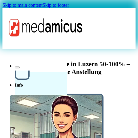
Skip to main content
Skip to footer
Magazin
FaGe Allgemeinpflege in Luzern 50-100% –
Unbefristete Anstellung
Info
Über uns
In der
Schweiz in der Pflege
Quellensteuer Lohnrechner
MAGAZIN
arbeiten
Ratgeber
Krankenkasse
Leitfaden
Start in der Schweiz