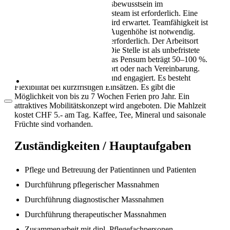
vorausgesetzt. Verantwortungsbewusstsein im
Als Pflegekraft in die Schweiz: Leben, Kultur
interdisziplinären Behandlungsteam ist erforderlich. Eine
und Alltag (2026)
offene und zuverlässige Art wird erwartet. Teamfähigkeit ist
wichtig. Kommunikation auf Augenhöhe ist notwendig.
Erfahrung im Akutbereich ist erforderlich. Der Arbeitsort
befindet sich in einer Klinik. Die Stelle ist als unbefristete
Anstellung ausgeschrieben. Das Pensum beträgt 50–100 %.
Die Besetzung erfolgt per sofort oder nach Vereinbarung.
Das Team ist aufgeschlossen und engagiert. Es besteht
Flexibilität bei kurzfristigen Einsätzen. Es gibt die
Möglichkeit von bis zu 7 Wochen Ferien pro Jahr. Ein
attraktives Mobilitätskonzept wird angeboten. Die Mahlzeit
kostet CHF 5.- am Tag. Kaffee, Tee, Mineral und saisonale
Früchte sind vorhanden.
Zuständigkeiten / Hauptaufgaben
Arbeitsbedingungen in der Pflege in der
Schweiz
Pflege und Betreuung der Patientinnen und Patienten
Durchführung pflegerischer Massnahmen
Durchführung diagnostischer Massnahmen
Durchführung therapeutischer Massnahmen
Zusammenarbeit mit dipl. Pflegefachpersonen