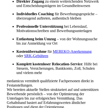
Direkter Zugang
zu einem weitreichenden Netzwerk
und Entscheidungsträgern im Gesundheitswesen
Fachkräftemangel in Gesundheitsberufen 2026
Individuelles Coaching
für Bewerbungsgespräche –
in der Schweiz: Herausforderungen und
überzeugend auftreten, authentisch bleiben
Chancen
Professionelle Unterstützung
bei Lebenslauf,
Motivationsschreiben und Bewerbungsunterlagen
Entlastung beim Umzug
– von der Wohnungssuche
bis zur Anmeldung vor Ort
Kostenübernahme
für
MEBEKO-Anerkennung
oder
SRK-Gebühren
Komplett kostenloser Relocation-Service
: Hilfe bei
Steuern, Versicherungen, Bankkonto, Zoll, Schulen
und vielem mehr
medamicus vermittelt qualifizierte Fachpersonen direkt in
Festanstellungen.
Wir bereiten aktuelle Stellen strukturiert auf und unterstützen
Bewerbende persönlich – von der Optimierung der
Unterlagen bis zur erfolgreichen Vermittlung. Das
Gehaltsband basiert auf Erfahrungswerten ähnlicher
Positionen und dient der Orientierung.