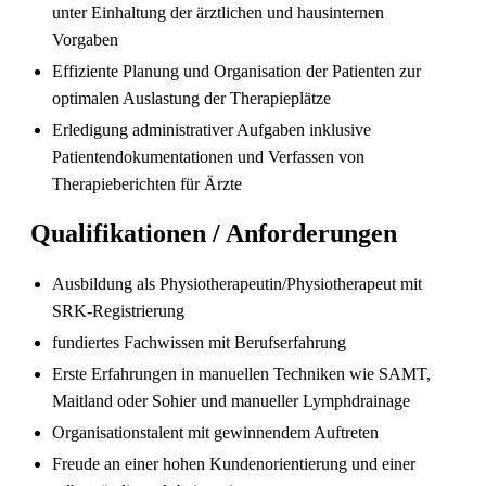
unter Einhaltung der ärztlichen und hausinternen
Vorgaben
Effiziente Planung und Organisation der Patienten zur
optimalen Auslastung der Therapieplätze
Pflegefachperson Schweiz: Anerkennung &
Erledigung administrativer Aufgaben inklusive
Gehalt
Patientendokumentationen und Verfassen von
Therapieberichten für Ärzte
Qualifikationen / Anforderungen
Ausbildung als Physiotherapeutin/Physiotherapeut mit
SRK-Registrierung
fundiertes Fachwissen mit Berufserfahrung
Erste Erfahrungen in manuellen Techniken wie SAMT,
Maitland oder Sohier und manueller Lymphdrainage
Die gefragtesten Gesundheitsberufe in der
Organisationstalent mit gewinnendem Auftreten
Schweiz im Jahr 2026
Freude an einer hohen Kundenorientierung und einer