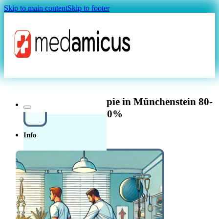
Skip to main content
Skip to footer
Magazin
Fachkraft Physiotherapie in Münchenstein 80-
100%
Info
Über uns
In der
Schweiz in der Pflege
Quellensteuer Lohnrechner
MAGAZIN
arbeiten
Ratgeber
Krankenkasse
Leitfaden
Start in der Schweiz