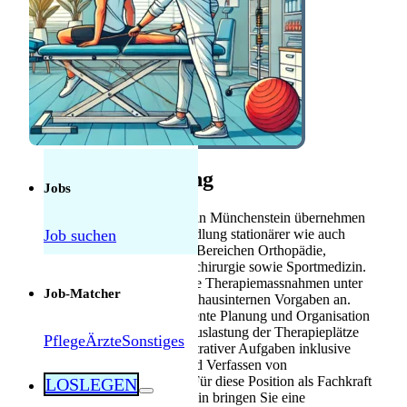
Anerkennung
Mebeko Anerkennung
für Ärzte
Diplom-
Anerkennung für
Fachkräfte
Herausforderungen als Pflegekraft in der
Schweiz: Was tatsächlich manchmal schwierig
Stellenbeschreibung
ist — und was nicht
Jobs
Als Fachkraft Physiotherapie in Münchenstein übernehmen
Job suchen
Sie die Betreuung und Behandlung stationärer wie auch
ambulanter Patienten aus den Bereichen Orthopädie,
Rheumatologie, Wirbelsäulenchirurgie sowie Sportmedizin.
Sie wenden passive und aktive Therapiemassnahmen unter
Job-Matcher
Einhaltung der ärztlichen und hausinternen Vorgaben an.
Zur Aufgabe gehört die effiziente Planung und Organisation
der Patienten zur optimalen Auslastung der Therapieplätze
Pflege
Ärzte
Sonstiges
sowie die Erledigung administrativer Aufgaben inklusive
Patientendokumentationen und Verfassen von
Therapieberichten für Ärzte. Für diese Position als Fachkraft
LOSLEGEN
Physiotherapie in Münchenstein bringen Sie eine