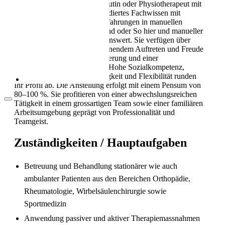
Ausbildung als Physiotherapeutin oder Physiotherapeut mit
Als Pflegekraft in die Schweiz: Leben, Kultur
SRK-Registrierung sowie fundiertes Fachwissen mit
und Alltag (2026)
Berufserfahrung mit. Erste Erfahrungen in manuellen
Techniken wie SAMT, Mailand oder So hier und manueller
Lymphdrainage sind wünschenswert. Sie verfügen über
Organisationstalent mit gewinnendem Auftreten und Freude
an einer hohen Kundenorientierung und einer
selbstständigen Arbeitsweise. Hohe Sozialkompetenz,
Einsatzbereitschaft, Teamfähigkeit und Flexibilität runden
Ihr Profil ab. Die Anstellung erfolgt mit einem Pensum von
80–100 %. Sie profitieren von einer abwechslungsreichen
Tätigkeit in einem grossartigen Team sowie einer familiären
Arbeitsumgebung geprägt von Professionalität und
Teamgeist.
Zuständigkeiten / Hauptaufgaben
Arbeitsbedingungen in der Pflege in der
Schweiz
Betreuung und Behandlung stationärer wie auch
ambulanter Patienten aus den Bereichen Orthopädie,
Rheumatologie, Wirbelsäulenchirurgie sowie
Sportmedizin
Anwendung passiver und aktiver Therapiemassnahmen