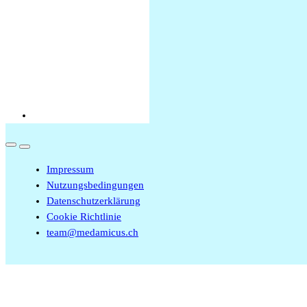
Übersicht Fachrichtungen
© 2026 medamicus
Impressum
Nutzungsbedingungen
Datenschutzerklärung
Cookie Richtlinie
team@medamicus.ch
Impressum
Nutzungsbedingungen
Datenschutzerklärung
Cookie Richtlinie
team@medamicus.ch