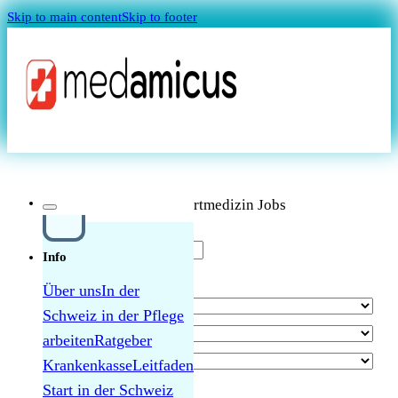
Skip to main content
Skip to footer
Magazin
Aktuelle Sportmedizin Jobs
Info
Über uns
In der
Schweiz in der Pflege
arbeiten
Ratgeber
Krankenkasse
Leitfaden
MAGAZIN
Start in der Schweiz