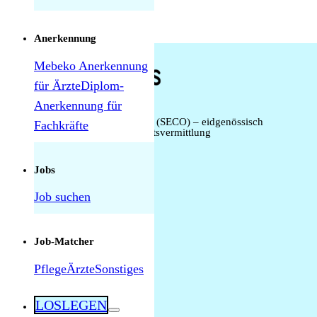
alle Jobs durchsuchen
Anerkennung
Mebeko Anerkennung
für Ärzte
Diplom-
Anerkennung für
Staatssekretariat für Wirtschaft (SECO) – eidgenössisch
Fachkräfte
bewilligte internationale Arbeitsvermittlung
Jobs
Job suchen
Job-Matcher
Pflege
Ärzte
Sonstiges
alle Jobs
LOSLEGEN