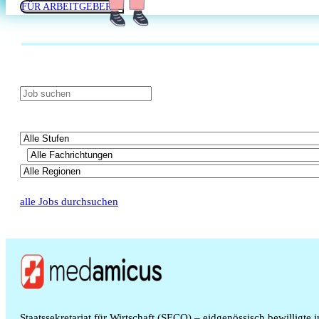
FÜR ARBEITGEBER
alle Jobs durchsuchen
Staatssekretariat für Wirtschaft (SECO) – eidgenössisch bewilligte 