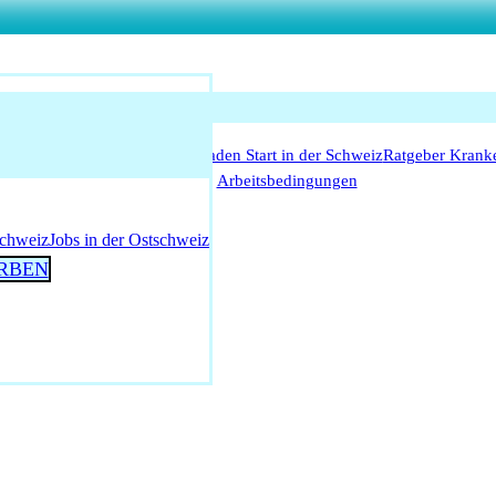
o Anerkennung für Ärzte
Leitfaden Start in der Schweiz
Ratgeber Krank
Arbeitsbedingungen
schweiz
Jobs in der Ostschweiz
RBEN