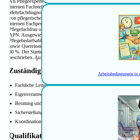
Als Pflegeexperte oder Pflegeexpertin Allgemeinpflege übernehme
internen Fachstelle Pflege und Gesundheit. Sie steuern eigenvera
Mehrfachdiagnosen und beraten sowie unterstützen die agogischen
von pflegerischen Qualitätsstandards im Alltag gehört zu Ihren K
internen Fachpersonen sowie externen Ärzten und Spitzenorganisat
Pflegefachfrau oder Pflegefachmann HF/FH mit mehrjähriger Beruf
APN. Ausgewiesene Erfahrung in interdisziplinärer Zusammenarbei
Pflegebedarfsabklärung wie BESA oder interRAI. Freude an der W
sowie Quereinsteigerinnen und Quereinsteiger wird erwartet. Sie ar
80 %. Der Starttermin ist per 01.10.2026 oder nach Vereinbarung 
beschrieben. Auf ein Motivationsschreiben wird verzichtet. Mitarbe
Zuständigkeiten / Hauptaufgaben
Arbeitsbedingungen in 
Fachliche Leitung und Weiterentwicklung der internen Fachste
Eigenverantwortliche Steuerung komplexer Pflegesituationen
Beratung und Unterstützung der agogischen Teams in Pflege-
Sicherstellung von pflegerischen Qualitätsstandards im Alltag
Koordination der Zusammenarbeit mit internen Fachpersonen s
Qualifikationen / Anforderungen