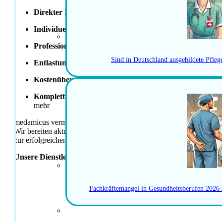
Direkter Zugang
zu einem weitreichenden Netzwerk und 
Individuelles Coaching
für Bewerbungsgespräche – überzeu
Professionelle Unterstützung
bei Lebenslauf, Motivations
Sind in Deutschland ausgebildete Pfle
Entlastung beim Umzug
– von der Wohnungssuche bis zu
Kostenübernahme
für
MEBEKO-Anerkennung
oder
SRK
Komplett kostenloser Relocation-Service
: Hilfe bei Steu
mehr
medamicus vermittelt qualifizierte Fachpersonen direkt in Festanst
Wir bereiten aktuelle Stellen strukturiert auf und unterstützen B
zur erfolgreichen Vermittlung. Das Gehaltsband basiert auf Erfahr
Unsere Dienstleistungen sind für Kandidatinnen und Kandida
JETZT BE
Fachkräftemangel in Gesundheitsberufen 2026