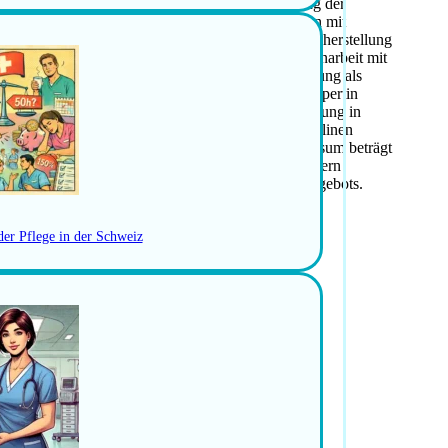
n Sie die fachliche Leitung und Weiterentwicklung der
ntwortlich komplexe Pflegesituationen bei Menschen mit
 Teams in Pflege- und Gesundheitsthemen. Die Sicherstellung
ernaufgaben, ebenso die Koordination der Zusammenarbeit mit
ionen. Für diese Rolle benötigen Sie eine Ausbildung als
serfahrung sowie eine Weiterbildung zur Pflegeexpertin
t und Koordination ist erforderlich, ebenso Erfahrung in
issensvermittlung an Fachpersonen anderer Disziplinen
beiten selbständig, exakt und strukturiert. Das Pensum beträgt
möglich. Das Umfeld wird als sinnstiftend und modern
iterinnen- und Mitarbeitervorteile sind Teil des Angebots.
der Pflege in der Schweiz
lle Pflege und Gesundheit
 bei Menschen mit Mehrfachdiagnosen
 und Gesundheitsthemen
owie externen Ärzten und Spitexorganisationen