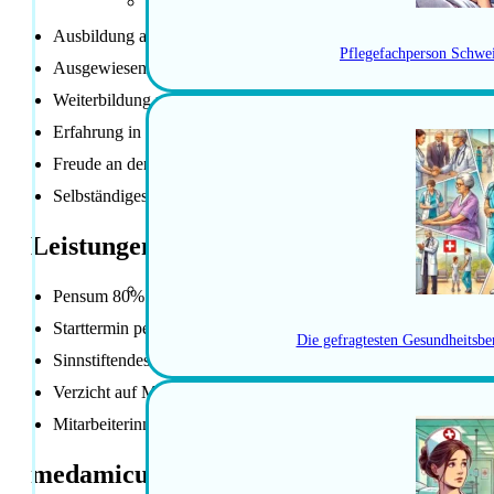
Ausbildung als Pflegefachfraumann HF/FH mit mehrjähriger B
Pflegefachperson Schwe
Ausgewiesene Erfahrung in interdisziplinärer Zusammenarbeit
Weiterbildung zur Pflegeexpertin APN
Erfahrung in Pflegebedarfsabklärung (z. B. BESA, interRAI)
Freude an der Wissensvermittlung an Fachpersonen anderer Dis
Selbständiges, exaktes und strukturiertes Arbeiten
Leistungen der Anstellung
Pensum 80%
Starttermin per 01.10.2026 oder nach Vereinbarung
Die gefragtesten Gesundheitsbe
Sinnstiftendes und modernes Umfeld
Verzicht auf Motivationsschreiben
Mitarbeiterinnenvorteile
medamicus Vorteile