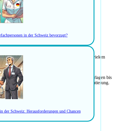
Entscheidungsträgern im Gesundheitswesen
gend auftreten, authentisch bleiben
schreiben und Bewerbungsunterlagen
gefachpersonen in der Schweiz bevorzugt?
r Anmeldung vor Ort
-Gebühren
ern, Versicherungen, Bankkonto, Zoll, Schulen und vielem
ellungen.
ewerbende persönlich – von der Optimierung der Unterlagen bis
ungswerten ähnlicher Positionen und dient der Orientierung.
ten 100 % kostenlos.
WERBEN
 in der Schweiz: Herausforderungen und Chancen