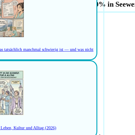
flegeexpertin Allgemeinpflege 80% in Seew
as tatsächlich manchmal schwierig ist — und was nicht
: Leben, Kultur und Alltag (2026)