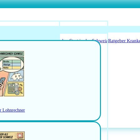
o Anerkennung für Ärzte
Leitfaden Start in der Schweiz
Ratgeber Krank
Arbeitsbedingungen
schweiz
Jobs in der Ostschweiz
RBEN
er Lohnrechner